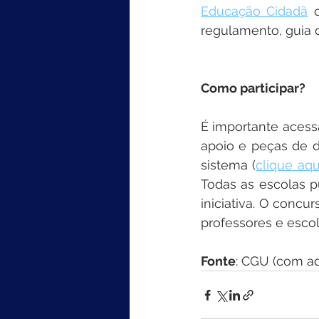
Educação Cidadã
 
regulamento, guia do
Como participar?
É importante acessa
apoio e peças de 
sistema (
clique aqu
Todas as escolas pú
iniciativa. O concu
professores e escol
Fonte
: CGU (com a