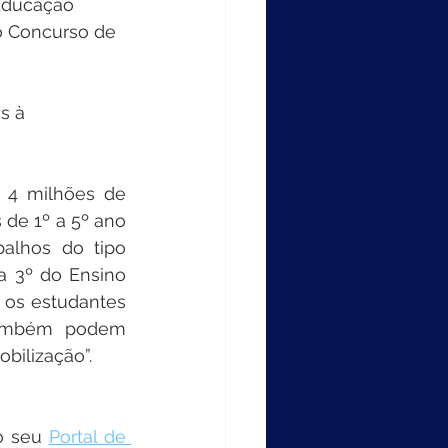
 Educação 
o Concurso de 
 4 milhões de 
de 1º a 5º ano 
alhos do tipo 
 3º do Ensino 
 os estudantes 
também podem 
bilização”.
o seu 
Portal de 