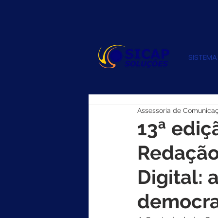
SISTEMA
Assessoria de Comunica
13ª ediç
Redação
Digital:
democra