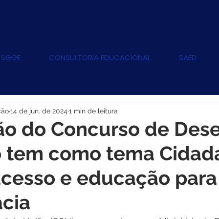
 SGGE
CONSULTORIA EDUCACIONAL
SAED
ção
14 de jun. de 2024
1 min de leitura
ão do Concurso de Des
 tem como tema Cidad
 acesso e educação para
cia