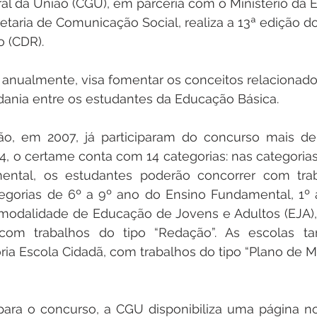
ral da União (CGU), em parceria com o Ministério da
etaria de Comunicação Social, realiza a 13ª edição d
 (CDR). 
dania entre os estudantes da Educação Básica.
ão, em 2007, já participaram do concurso mais de
, o certame conta com 14 categorias: nas categorias 
ntal, os estudantes poderão concorrer com trab
egorias de 6º a 9º ano do Ensino Fundamental, 1º a
 modalidade de Educação de Jovens e Adultos (EJA),
 com trabalhos do tipo “Redação”. As escolas 
oria Escola Cidadã, com trabalhos do tipo “Plano de Mo
ara o concurso, a CGU disponibiliza uma página n