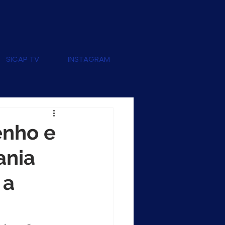
SICAP TV
INSTAGRAM
enho e
ania
 a