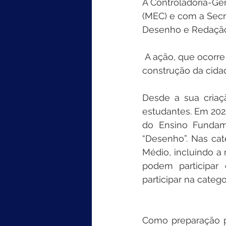
A Controladoria-Ge
(MEC) e com a Secr
Desenho e Redação
 A ação, que ocorre anualmente, visa fomentar os conceitos relacionados à 
construção da cida
Desde a sua criaç
estudantes. Em 2024
do Ensino Fundame
“Desenho”. Nas cat
Médio, incluindo a
podem participar
participar na categ
Como preparação p