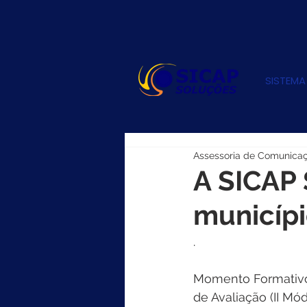
SISTEMA
Assessoria de Comunica
A SICAP 
municípi
.
Momento Formativo:
de Avaliação (II Mód