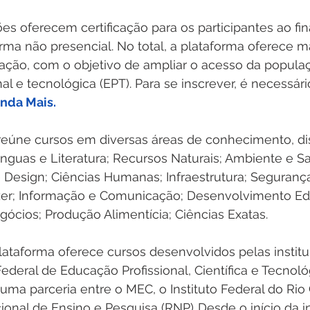
ões oferecem certificação para os participantes ao fin
rma não presencial. No total, a plataforma oferece m
ração, com o objetivo de ampliar o acesso da popula
al e tecnológica (EPT). Para se inscrever, é necessári
nda Mais.
reúne cursos em diversas áreas de conhecimento, dis
ínguas e Literatura; Recursos Naturais; Ambiente e S
 Design; Ciências Humanas; Infraestrutura; Segurança
zer; Informação e Comunicação; Desenvolvimento Ed
gócios; Produção Alimentícia; Ciências Exatas. 
lataforma oferece cursos desenvolvidos pelas instit
ral de Educação Profissional, Científica e Tecnológ
e uma parceria entre o MEC, o Instituto Federal do Rio
onal de Ensino e Pesquisa (RNP). Desde o início da inic