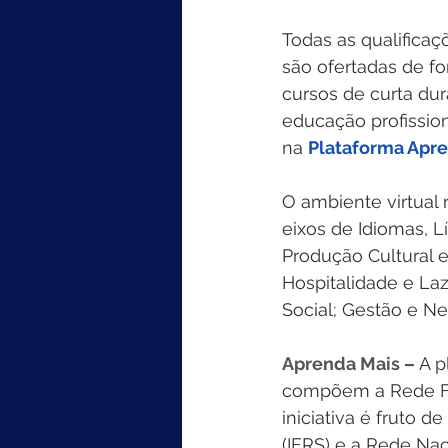
Todas as qualificaç
são ofertadas de fo
cursos de curta du
educação profission
na 
Plataforma Apre
O ambiente virtual 
eixos de Idiomas, L
Produção Cultural e
Hospitalidade e La
Social; Gestão e Ne
Aprenda Mais – 
A p
compõem a Rede Fede
iniciativa é fruto d
(IFRS) e a Rede Naci