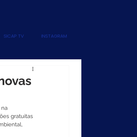
SICAP TV
INSTAGRAM
 novas
 na 
ões gratuitas 
mbiental, 