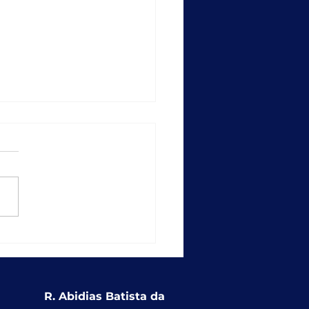
empo recorde: SICAP
ções entrega
ionalidade que
alece a educação
usiva nas redes
R. Abidias Batista da