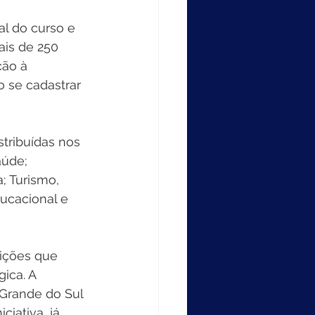
al do curso e 
ais de 250 
ção à 
o se cadastrar 
tribuídas nos 
aúde; 
; Turismo, 
ucacional e 
uições que 
ica. A 
 Grande do Sul 
iativa, já 