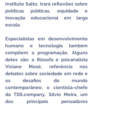
Instituto Salto, trará reflexões sobre 
políticas públicas, equidade e 
inovação educacional em larga 
escala.
Especialistas em desenvolvimento 
humano e tecnologia também 
compõem a programação. Alguns 
deles são: a filósofa e psicanalista 
Viviane Mosé, referência nos 
debates sobre sociedade em rede e 
os desafios do mundo 
contemporâneo; o cientista-chefe 
da 
TDS.company
, Sílvio Meira, um 
dos principais pensadores 
brasileiros sobre inovação, 
tecnologia e transformação digital; 
João Branco, eleito o profissional de 
marketing mais admirado do Brasil e 