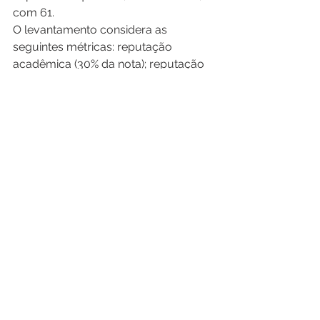
com 61. 
O levantamento considera as 
seguintes métricas: reputação 
acadêmica (30% da nota); reputação 
com o empregador (20%); relação de 
professores por aluno (10%); 
docentes com doutorado (10%); rede 
internacional de pesquisa (10%); 
citações por artigo (10%); artigos por 
docente (5%); e impacto na web (5%). 
Assessoria de Comunicação Social do 
MEC, com informações da Secretaria 
de Educação Superior (Sesu) 