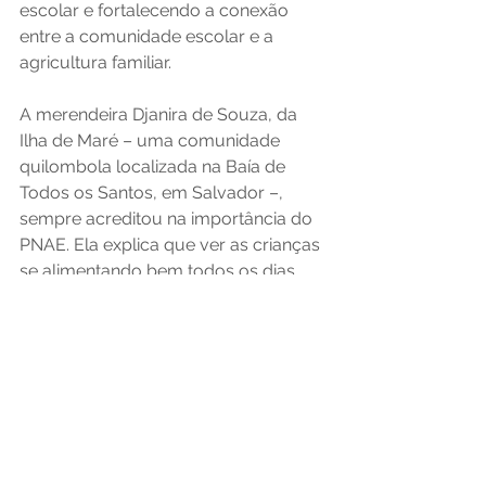
escolar e fortalecendo a conexão 
entre a comunidade escolar e a 
agricultura familiar.
A merendeira Djanira de Souza, da 
Ilha de Maré – uma comunidade 
quilombola localizada na Baía de 
Todos os Santos, em Salvador –, 
sempre acreditou na importância do 
PNAE. Ela explica que ver as crianças 
se alimentando bem todos os dias 
transformou a vida de cada aluno de 
sua escola.  
 “Eu e as crianças de todo Brasil 
agradecemos ao PNAE pelo alimento 
de cada dia. Faço a merenda com 
amor e com muita satisfação, sabendo 
que as crianças irão crescer saudáveis 