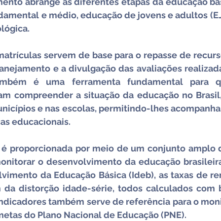
mento abrange as diferentes etapas da educação bás
undamental e médio, educação de jovens e adultos (E
ológica.
 matrículas servem de base para o repasse de recur
lanejamento e a divulgação das avaliações realizada
ambém é uma ferramenta fundamental para qu
am compreender a situação da educação no Brasil,
unicípios e nas escolas, permitindo-lhes acompanhar
cas educacionais.
é proporcionada por meio de um conjunto amplo d
onitorar o desenvolvimento da educação brasileira.
vimento da Educação Básica (Ideb), as taxas de re
m da distorção idade-série, todos calculados com 
 indicadores também serve de referência para o mon
etas do Plano Nacional de Educação (PNE).