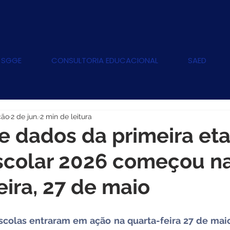
 SGGE
CONSULTORIA EDUCACIONAL
SAED
ção
2 de jun.
2 min de leitura
e dados da primeira et
scolar 2026 começou n
eira, 27 de maio
scolas entraram em ação na quarta-feira 27 de maio 