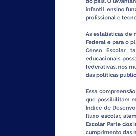
do país. O levanta
infantil, ensino f
profissional e tecn
As estatísticas de
Federal e para o p
Censo Escolar t
educacionais poss
federativas, nos m
das políticas públi
Essa compreensão 
que possibilitam m
Índice de Desenvol
fluxo escolar, alé
Escolar. Parte dos
cumprimento das m