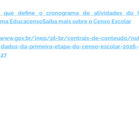
ia que define o cronograma de atividades do C
tema Educacenso
Saiba mais sobre o Censo Escolar
www.gov.br/inep/pt-br/centrais-de-conteudo/not
-dados-da-primeira-etapa-do-censo-escolar-2026
-27