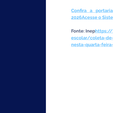
Confira a portar
2026
Acesse o Sis
Fonte: Inep
https://
escolar/coleta-de
nesta-quarta-feira