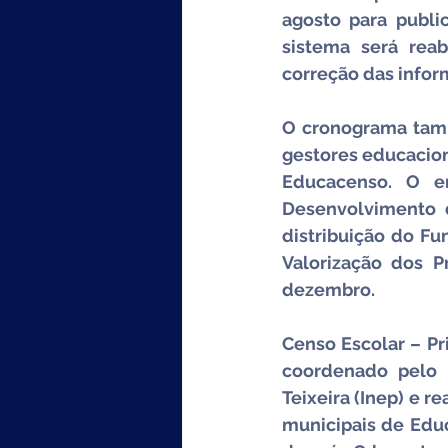
agosto para public
sistema será reab
correção das infor
O cronograma tamb
gestores educacion
Educacenso. O e
Desenvolvimento d
distribuição do F
Valorização dos P
dezembro.
Censo Escolar – Pri
coordenado pelo I
Teixeira (Inep) e r
municipais de Educ