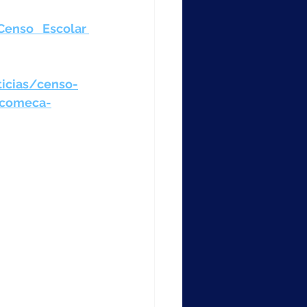
enso Escolar 
icias/censo-
-comeca-