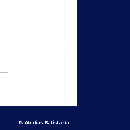
empo recorde: SICAP
ções entrega
ionalidade que
alece a educação
usiva nas redes
R. Abidias Batista da
cipais