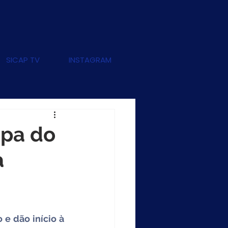
SICAP TV
INSTAGRAM
apa do
a
e dão início à 