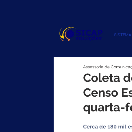
SISTEMA
Assessoria de Comunica
Coleta d
Censo E
quarta-f
Cerca de 180 mil e