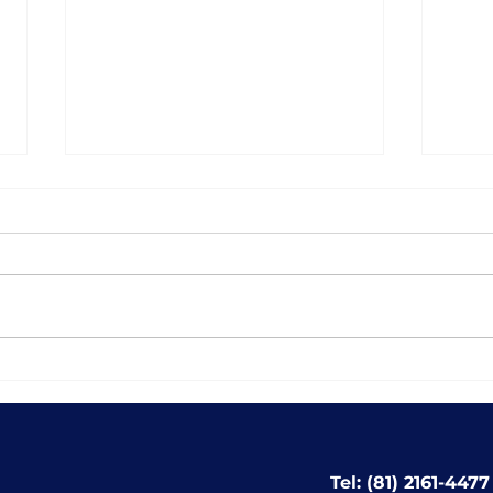
Vaga para Analista em
Em t
Gestão Educacional
Solu
func
fort
incl
Tel: (81) 2161-4477
muni