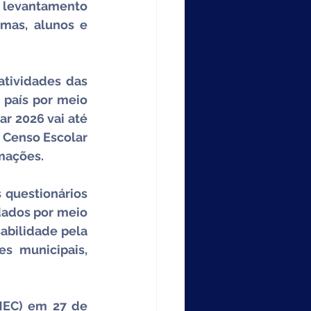
 levantamento 
mas, alunos e 
tividades das 
país por meio 
r 2026 vai até 
 Censo Escolar 
rmações.
questionários 
ados por meio 
abilidade pela 
s municipais, 
MEC) em 27 de 