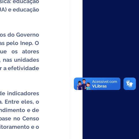
ica: educação 
JA) e educação 
sos do Governo 
s pelo Inep. O 
e os atores 
 nas unidades 
 a efetividade 
e indicadores 
 Entre eles, o 
ndimento e de 
base no Censo 
itoramento e o 