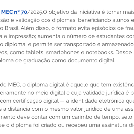
a MEC nº 70
/2025.O objetivo da iniciativa é tornar mai
ão e validação dos diplomas, beneficiando alunos e 
 Brasil. Além disso, o formato evita episódios de fra
ca e impressão; aumenta o número de estudantes co
rio diploma; e permite ser transportado e armazenad
ivos, como tablets, smartphones e notebooks. Desde 2
diploma de graduação como documento digital. 
do MEC, o diploma digital é aquele que tem existênc
ramente no meio digital e cuja validade jurídica é 
com certificação digital — a identidade eletrônica qu
 a distância com o mesmo valor jurídico de uma assi
mento deve contar com um carimbo de tempo, selo q
e o diploma foi criado ou recebeu uma assinatura digi