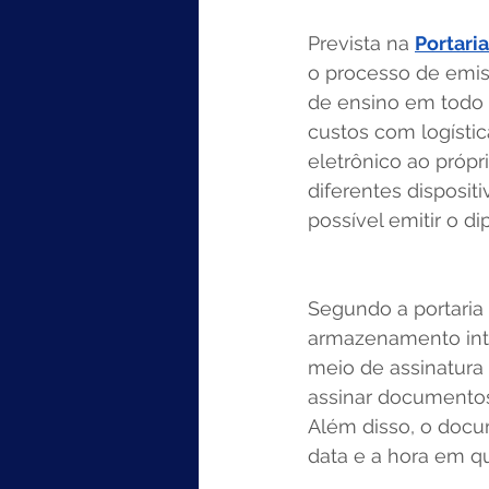
Prevista na 
Portari
o processo de emiss
de ensino em todo o
custos com logísti
eletrônico ao próp
diferentes disposit
possível emitir o 
Segundo a portaria 
armazenamento intei
meio de assinatura 
assinar documentos
Além disso, o docu
data e a hora em qu