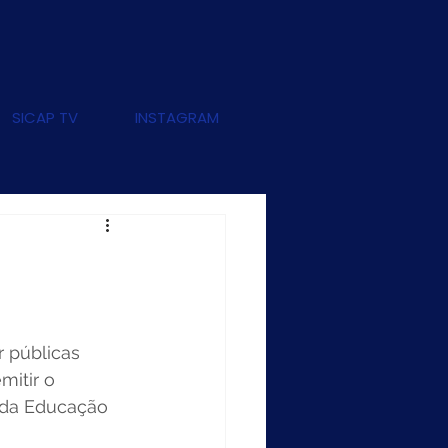
SICAP TV
INSTAGRAM
r públicas 
itir o 
o da Educação 