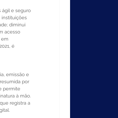
s ágil e seguro 
instituições 
ude; diminui 
m acesso 
o em 
021, é 
ia, emissão e 
presumida por 
e permite 
natura à mão. 
ue registra a 
tal. 