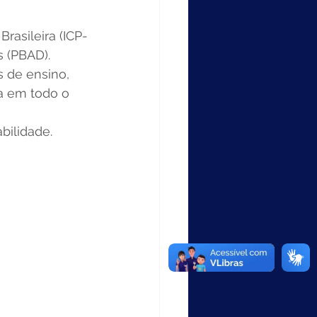
rasileira (ICP-
s (PBAD). 
s de ensino, 
ca em todo o 
bilidade. 