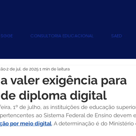
 SGGE
CONSULTORIA EDUCACIONAL
SAED
ção
2 de jul. de 2025
1 min de leitura
 valer exigência para
de diploma digital
feira, 1º de julho, as instituições de educação superio
s pertencentes ao Sistema Federal de Ensino devem em
ão por meio digital
. A determinação é do Ministéri