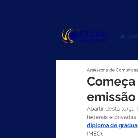
SISTEMA
Assessoria de Comunica
Começa a
emissão 
Apartir desta terça-
federais e privada
diploma de graduaç
(MEC), 