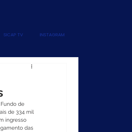
SICAP TV
INSTAGRAM
s
o Fundo de 
is de 334 mil 
m ingresso 
pagamento das 