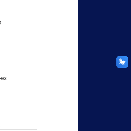
)
ões 
.