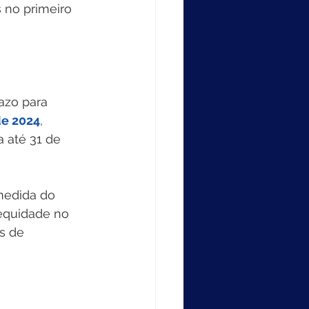
 no primeiro 
azo para 
de 2024
, 
a até 31 de 
medida do 
equidade no 
s de 