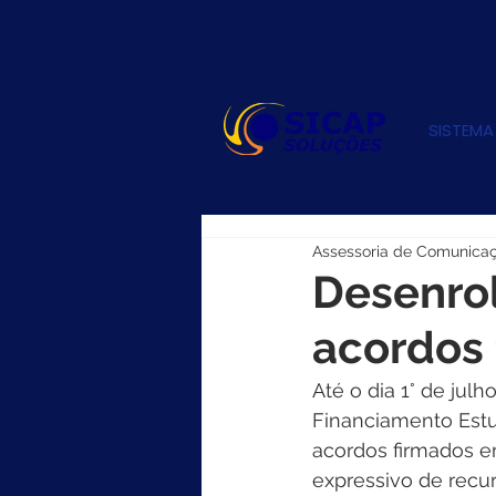
SISTEMA
Assessoria de Comunica
Desenrol
acordos 
Até o dia 1° de jul
Financiamento Estud
acordos firmados e
expressivo de recu