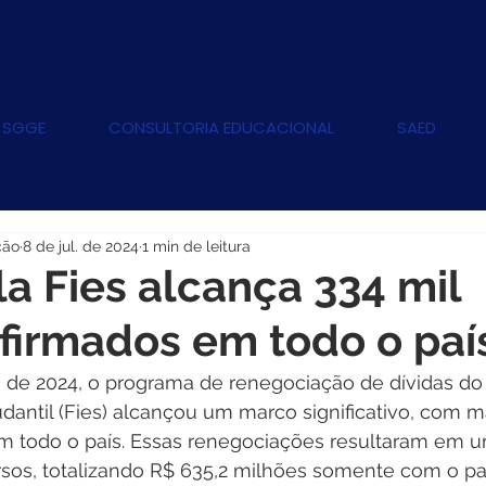
 SGGE
CONSULTORIA EDUCACIONAL
SAED
ção
8 de jul. de 2024
1 min de leitura
a Fies alcança 334 mil
firmados em todo o paí
ho de 2024, o programa de renegociação de dívidas d
antil (Fies) alcançou um marco significativo, com ma
m todo o país. Essas renegociações resultaram em u
rsos, totalizando R$ 635,2 milhões somente com o 