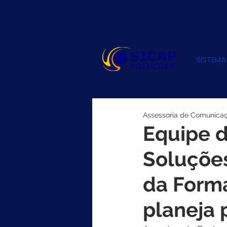
SISTEMA
Assessoria de Comunica
Equipe d
Soluções
da Form
planeja 