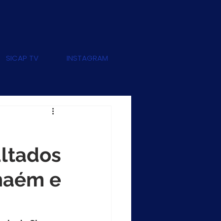
SICAP TV
INSTAGRAM
ultados
haém e