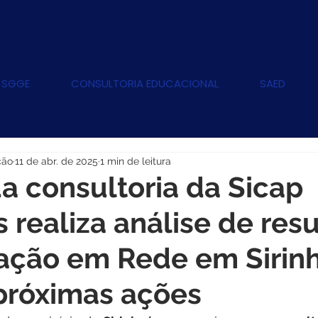
 SGGE
CONSULTORIA EDUCACIONAL
SAED
ção
11 de abr. de 2025
1 min de leitura
a consultoria da Sicap
 realiza análise de res
ação em Rede em Sirin
próximas ações