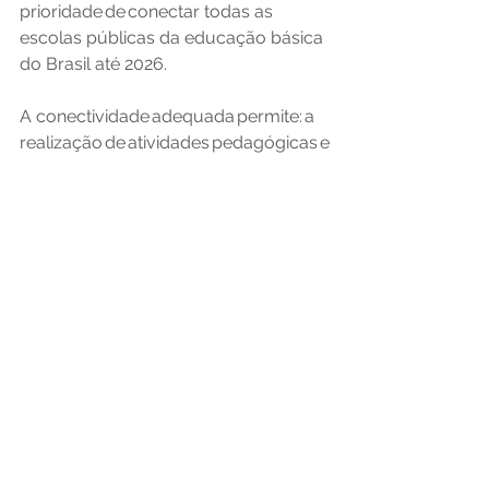
prioridade de conectar todas as 
escolas públicas da educação básica 
do Brasil até 2026. 
A conectividade adequada permite: a 
realização de atividades pedagógicas e
 administrativas on-line; o 
uso de recursos 
educacionais e de gestão; o acesso a 
áudios, vídeos, jogos e 
plataformas de streaming com 
intencionalidade pedagógica; e a 
disponibilidade de rede sem fio no 
ambiente escolar, composto por 
salas de aula, bibliotecas, 
laboratórios, 
salas de professores, áreas comuns e 
setores administrativos.  
Assessoria de Comunicação Social do 