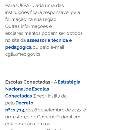
Pará (UFPA). Cada uma das 
instituições ficará responsável pela 
formação na sua região. 
Outras informações e 
esclarecimentos podem ser obtidos 
no site da 
assessoria técnica e 
pedagógica
 ou pelo e-mail 
cgti@mec.gov.br
. 
Escolas Conectadas
 – A 
Estratégia 
Nacional de Escolas 
Conectadas
 (Enec), instituída 
pelo 
Decreto 
nº 11.713
, de 26 de setembro de 2023, é 
um esforço do Governo Federal em 
colaboração com os 