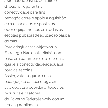
sistemas de ensino. O intuito é 
direcionar e garantir a 
conectividade para fins 
pedagógicos e o apoio à aquisição 
e à melhoria dos dispositivos 
e dos equipamentos em todas as 
escolas públicas de educação básica 
do país. 
Para atingir esses objetivos, a 
Estratégia Nacional definirá, com 
base em parâmetros de referência, 
qual é a conectividade adequada 
para as escolas. 
Assim, vai assegurar o uso 
pedagógico da tecnologia em 
sala de aula e coordenar todos os 
recursos e os atores 
do Governo Federal envolvidos no 
tema, garantindo a 