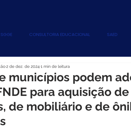
 SGGE
CONSULTORIA EDUCACIONAL
SAED
ção
2 de dez. de 2024
1 min de leitura
e municípios podem ade
FNDE para aquisição de
s, de mobiliário e de ôn
s