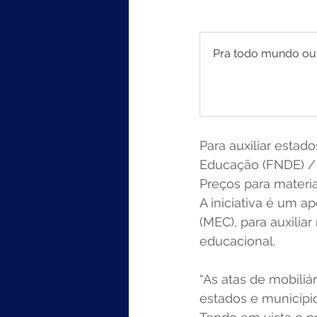
Pra todo mundo ouvi
Para auxiliar esta
Educação (FNDE) / d
Preços para materiai
A iniciativa é um a
(MEC), para auxilia
educacional.
“As atas de mobiliár
estados e município