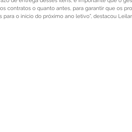
azo de entrega desses itens, é importante que o gest
 os contratos o quanto antes, para garantir que os pr
 para o início do próximo ano letivo”, destacou Leila