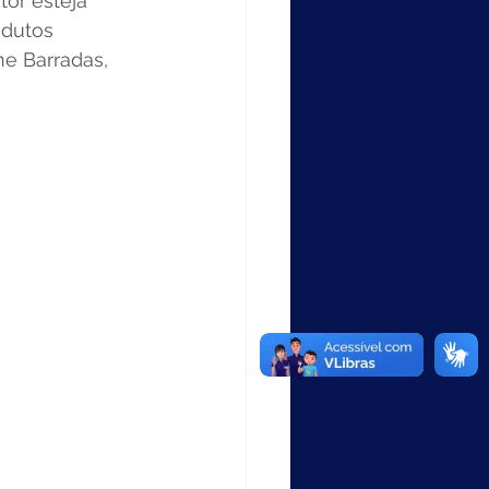
or esteja 
odutos 
ne Barradas, 