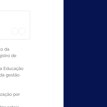
to da 
istro de 
 da Educação 
 da gestão 
ização por 