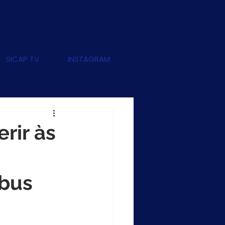
SICAP TV
INSTAGRAM
rir às
ibus