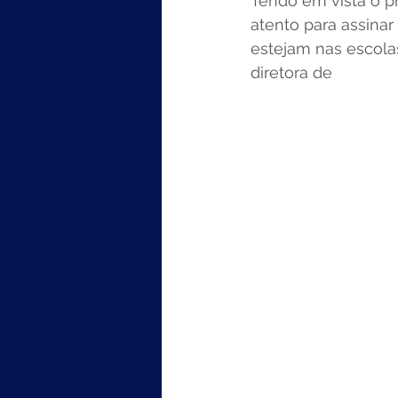
Tendo em vista o pr
atento para assinar
estejam nas escolas
diretora de 