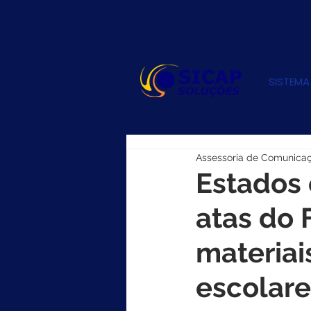
SISTEMA
Assessoria de Comunica
Estados 
atas do 
materiai
escolare