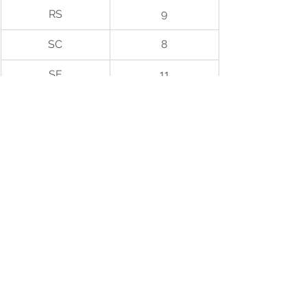
RS
9
SC
8
SE
11
SP
14
TO
18
Total Geral
522