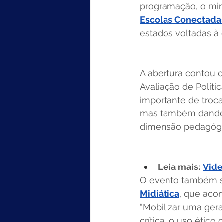
programação, o min
Escolas Conectada
estados voltadas à 
A abertura contou 
Avaliação de Polít
importante de troc
mas também dando a
dimensão pedagógica
Leia mais:
Vide
O evento também s
Midiática
, que aco
“Mobilizar uma gera
crítica, o uso étic