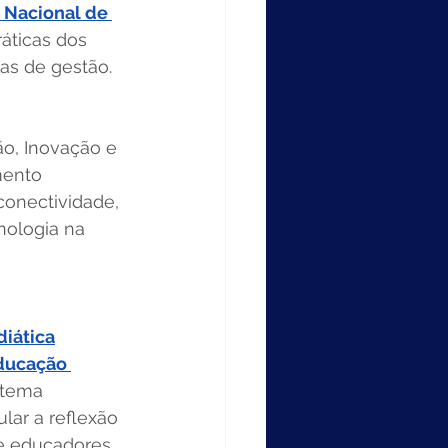
 Nacional de 
áticas dos 
as de gestão. 
o, Inovação e 
mento 
onectividade, 
nologia na 
iática
ducação 
 tema 
lar a reflexão 
 e educadores 