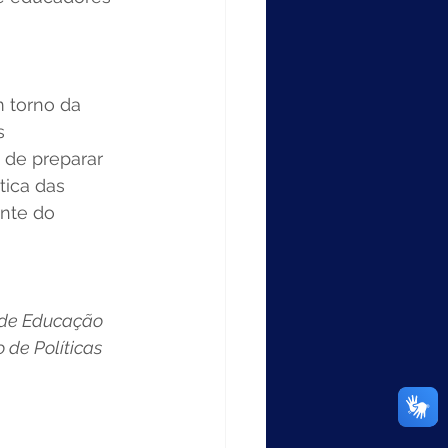
 torno da 
s 
 de preparar 
ica das 
ente do 
 de Educação 
de Políticas 