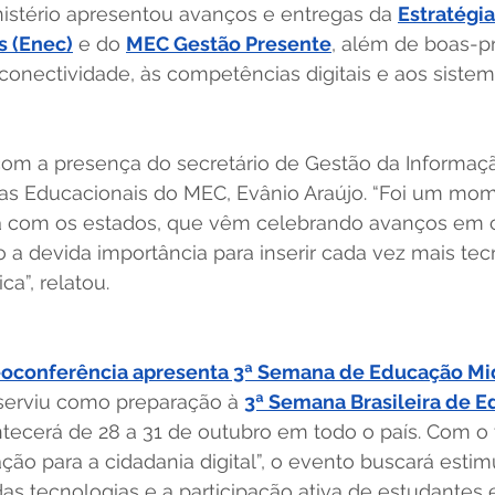
istério apresentou avanços e entregas da 
Estratégia
s (Enec)
 e do 
MEC Gestão Presente
, além de boas-pr
conectividade, às competências digitais e aos sistem
com a presença do secretário de Gestão da Informaçã
icas Educacionais do MEC, Evânio Araújo. “Foi um mo
a com os estados, que vêm celebrando avanços em c
 devida importância para inserir cada vez mais tec
”, relatou.  
oconferência apresenta 3ª Semana de Educação Mid
erviu como preparação à 
3ª Semana Brasileira de E
ntecerá de 28 a 31 de outubro em todo o país. Com o
ção para a cidadania digital”, o evento buscará estimu
o das tecnologias e a participação ativa de estudantes