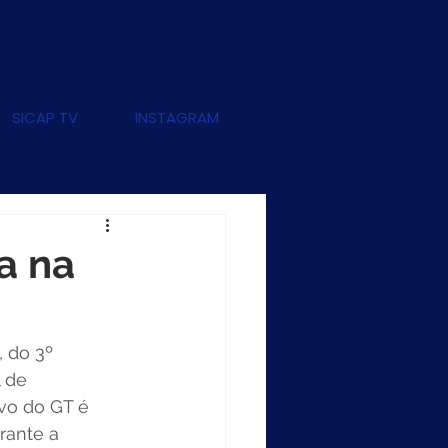
SICAP TV
INSTAGRAM
a na
 do 3º 
 de 
vo do GT é 
rante a 