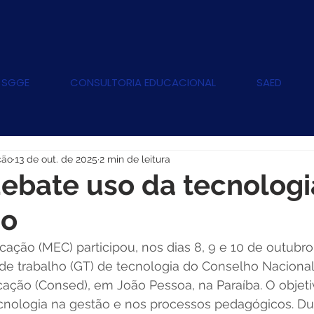
 SGGE
CONSULTORIA EDUCACIONAL
SAED
ção
13 de out. de 2025
2 min de leitura
ebate uso da tecnologi
ão
cação (MEC) participou, nos dias 8, 9 e 10 de outubro,
de trabalho (GT) de tecnologia do Conselho Nacional
cação (Consed), em João Pessoa, na Paraíba. O objeti
ecnologia na gestão e nos processos pedagógicos. Du