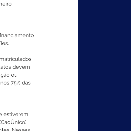
meiro 
financiamento 
es. 
matriculados 
idatos devem 
ição ou 
enos 75% das 
e estiverem 
(CadÚnico) 
ntes. Nesses 