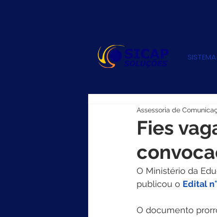
SISTEMA
Assessoria de Comunica
Fies vag
convocaç
O Ministério da Edu
publicou o 
Edital n
O documento prorrog