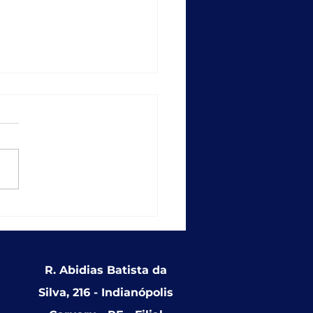
empo recorde: SICAP
ções entrega
ionalidade que
alece a educação
usiva nas redes
R. Abidias Batista da
cipais
Silva, 216 - Indianópolis