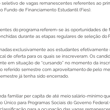
 seletivo de vagas remanescentes referentes ao pri
o Fundo de Financiamento Estudantil (Fies). 
ntes do programa referem-se às oportunidades de 
nchidas durante as etapas regulares de seleção do Fi
tinadas exclusivamente aos estudantes efetivamente 
ocal de oferta para os quais se inscreveram. Os cand
ente em situação de “cursando” no momento da inscr
o referido semestre com aproveitamento de pelo m
semestre já tenha sido encerrado.   
a familiar per capita de até meio salário-mínimo qu
tro Único para Programas Sociais do Governo Federal 
a classificação para a ocupação das vagas remanesce