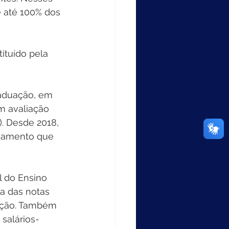
e até 100% dos 
ituído pela 
m avaliação 
. Desde 2018, 
ciamento que 
 do Ensino 
a das notas 
dação. Também 
 salários-