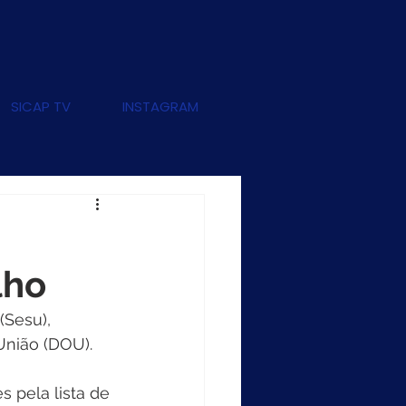
SICAP TV
INSTAGRAM
lho
(Sesu), 
 União (DOU).
 pela lista de 