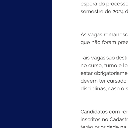
espera do processo
semestre de 2024 d
As vagas remanesce
que não foram pree
Tais vagas são des
no curso, turno e l
estar obrigatoriam
devem ter cursado 
disciplinas, caso o 
Candidatos com rend
inscritos no Cadas
terão prioridade n