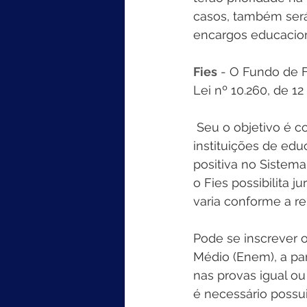
casos, também será 
encargos educaciona
Fies
 - O Fundo de 
Lei nº 10.260, de 12
 Seu o objetivo é conceder financiamento a estudantes de cursos de graduação, em 
instituições de ed
positiva no Sistema
o Fies possibilita 
varia conforme a re
Pode se inscrever 
Médio (Enem), a par
nas provas igual ou
é necessário possui