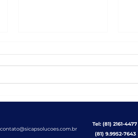
Vaga para Analista em
Em t
Gestão Educacional
Solu
func
fort
incl
Tel: (81) 2161-4477
muni
contato@sicapsolucoes.com.br
(81) 9.9952-7643