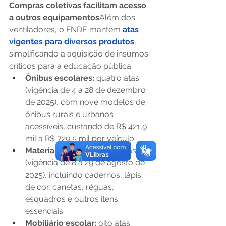
Compras coletivas facilitam acesso 
a outros equipamentos
Além dos 
ventiladores, o FNDE mantém 
atas 
vigentes para diversos produtos
, 
simplificando a aquisição de insumos 
críticos para a educação pública:
Ônibus escolares:
 quatro atas 
(vigência de 4 a 28 de dezembro 
de 2025), com nove modelos de 
ônibus rurais e urbanos 
acessíveis, custando de R$ 421,9 
mil a R$ 729,5 mil por veículo.
Materiais escolares:
 seis atas 
(vigência de 8 a 29 de agosto de 
2025), incluindo cadernos, lápis 
de cor, canetas, réguas, 
esquadros e outros itens 
essenciais.
Mobiliário escolar:
 oito atas 