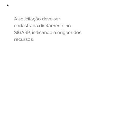
A solicitação deve ser 
cadastrada diretamente no 
SIGARP, indicando a origem dos 
recursos.
A iniciativa reafirma o compromisso 
do governo federal com a 
modernização dos processos 
licitatórios e a melhoria da 
infraestrutura escolar, garantindo que 
as redes públicas tenham acesso a 
equipamentos de qualidade e 
condições mais vantajosas de 
compra.