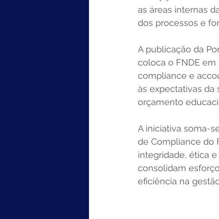
as áreas internas d
dos processos e for
A publicação da Por
coloca o FNDE em p
compliance e accoun
às expectativas da 
orçamento educaci
A iniciativa soma-s
de Compliance do F
integridade, ética 
consolidam esforç
eficiência na gestã