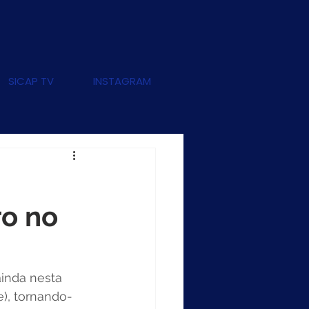
SICAP TV
INSTAGRAM
ro no
inda nesta 
e), tornando-