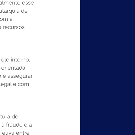
malmente esse 
tarquia de 
com a 
 recursos 
le interno, 
 orientada 
o é assegurar 
legal e com 
tura de 
à fraude e à 
etiva entre 