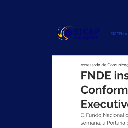
SISTEMA
Assessoria de Comunica
FNDE inst
Conformi
Executiv
O Fundo Nacional d
semana, a Portaria 