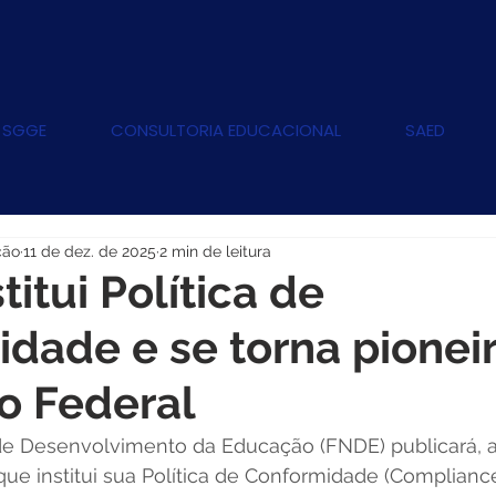
 SGGE
CONSULTORIA EDUCACIONAL
SAED
ção
11 de dez. de 2025
2 min de leitura
itui Política de
dade e se torna pionei
o Federal
e Desenvolvimento da Educação (FNDE) publicará, a
que institui sua Política de Conformidade (Complianc