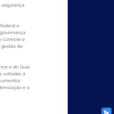
a segurança 
federal e 
governança, 
 controle e 
 gestão do 
nce e do Guia 
 voltadas à 
ocumentos 
rnização e a 