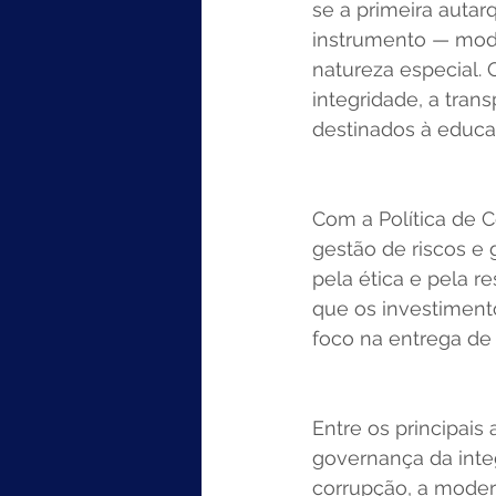
se a primeira auta
instrumento — mode
natureza especial.
integridade, a tra
destinados à educa
Com a Política de 
gestão de riscos e 
pela ética e pela r
que os investimento
foco na entrega de 
Entre os principais
governança da inte
corrupção, a moder