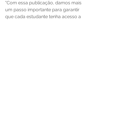
“Com essa publicação, damos mais 
um passo importante para garantir 
que cada estudante tenha acesso a 
uma alimentação escolar saudável, 
diversificada e culturalmente 
adequada, em todas as regiões do 
Brasil”, conclui Anderson Wilson 
Sampaio Santos.
Categoria
Educação e Pesquisa