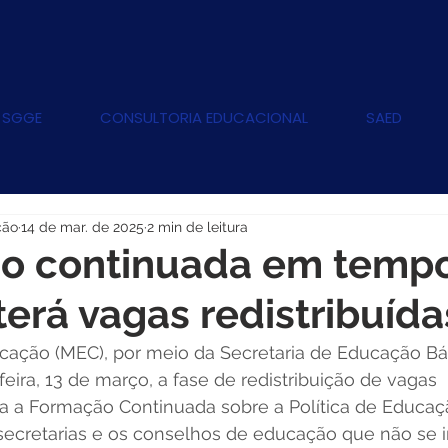
 SGGE
CONSULTORIA EDUCACIONAL
SAED
ção
14 de mar. de 2025
2 min de leitura
o continuada em temp
 terá vagas redistribuída
cação (MEC), por meio da Secretaria de Educação Bás
-feira, 13 de março, a fase de redistribuição de vagas 
 a Formação Continuada sobre a Política de Educaçã
 secretarias e os conselhos de educação que não se 