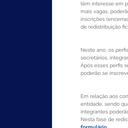
têm interesse em p
mais vagas, poderã
inscrições (encerr
de redistribuição fi
Neste ano, os perfi
secretários, integr
Após esses perfis 
poderão se inscrev
Em relação aos con
entidade, sendo que
integrantes poderão 
Nesta fase de redis
formulário
. 