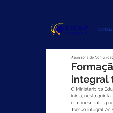
SISTEMA
Assessoria de Comunica
Formaçã
integral
O Ministério da Edu
inicia, nesta quinta
remanescentes para
Tempo Integral. As