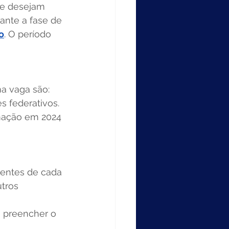
 e desejam 
ante a fase de 
o
. O período 
a vaga são: 
s federativos. 
rmação em 2024 
dentes de cada 
tros 
o preencher o 