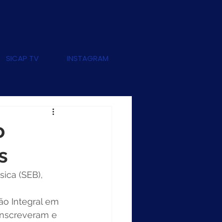
SICAP TV
INSTAGRAM
o
s
ica (SEB), 
o Integral em 
inscreveram e 