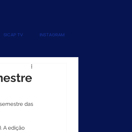
SICAP TV
INSTAGRAM
mestre
 semestre das 
. A edição 