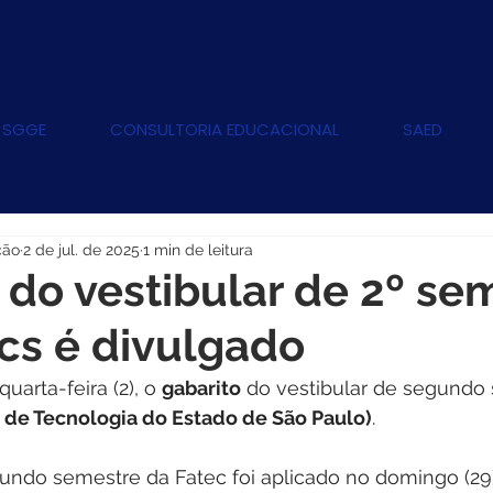
 SGGE
CONSULTORIA EDUCACIONAL
SAED
ção
2 de jul. de 2025
1 min de leitura
 do vestibular de 2º se
cs é divulgado
uarta-feira (2), o 
gabarito
 do vestibular de segundo
 de Tecnologia do Estado de São Paulo)
.
undo semestre da Fatec foi aplicado no domingo (29)