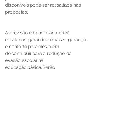
disponíveis pode ser ressaltada nas 
propostas. 
A previsão é beneficiar até 120 
mil alunos, garantindo mais segurança 
e conforto para eles, além 
de contribuir para a redução da 
evasão escolar na 
educação básica. Serão 
priorizados os municípios com 
pequena capacidade financeira 
para a compra de equipamentos e 
que apresentam déficit de cobertura, 
em especial na zona rural. 
PAC Seleções 
– A segunda etapa do 