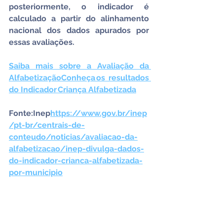
posteriormente, o indicador é 
calculado a partir do alinhamento 
nacional dos dados apurados por 
essas avaliações.
Saiba mais sobre a Avaliação da 
Alfabetização
Conheça os resultados 
do Indicador Criança Alfabetizada
Fonte:Inep
https://
www.gov.br/inep
/pt-br/centrais-de-
conteudo/noticias/avaliacao-da-
alfabetizacao/inep-divulga-dados-
do-indicador-crianca-alfabetizada-
por-municipio