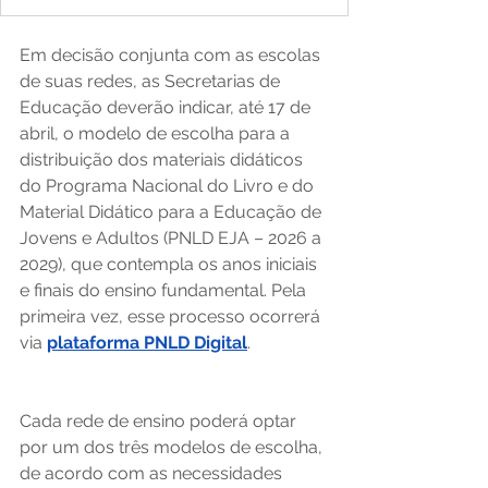
Em decisão conjunta com as escolas 
de suas redes, as Secretarias de 
Educação deverão indicar, até 17 de 
abril, o modelo de escolha para a 
distribuição dos materiais didáticos 
do Programa Nacional do Livro e do 
Material Didático para a Educação de 
Jovens e Adultos (PNLD EJA – 2026 a 
2029), que contempla os anos iniciais 
e finais do ensino fundamental. Pela 
primeira vez, esse processo ocorrerá 
via 
plataforma PNLD Digital
.
Cada rede de ensino poderá optar 
por um dos três modelos de escolha, 
de acordo com as necessidades 