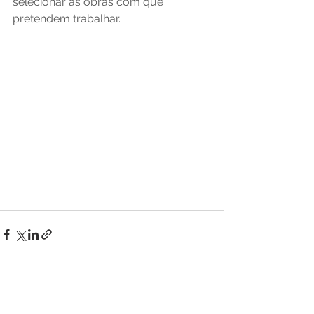
selecionar as obras com que 
pretendem trabalhar.
Ver tudo