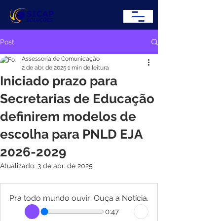
Post
Assessoria de Comunicação
2 de abr. de 2025
1 min de leitura
Iniciado prazo para
Secretarias de Educação
definirem modelos de
escolha para PNLD EJA
2026-2029
Atualizado:
3 de abr. de 2025
Pra todo mundo ouvir: Ouça a Notícia.
0:47