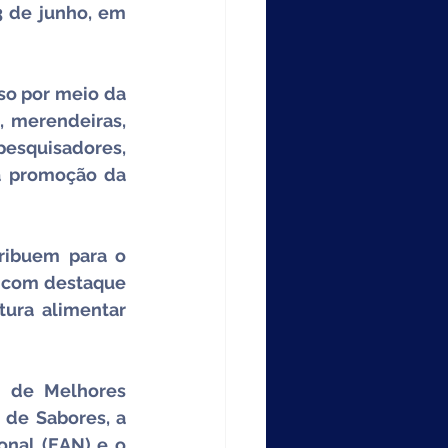
 de junho, em 
A participação é gratuita, mas os interessados devem garantir o ingresso por meio da 
, merendeiras, 
esquisadores, 
a promoção da 
ribuem para o 
 com destaque 
ura alimentar 
 de Melhores 
de Sabores, a 
nal (EAN) e o 