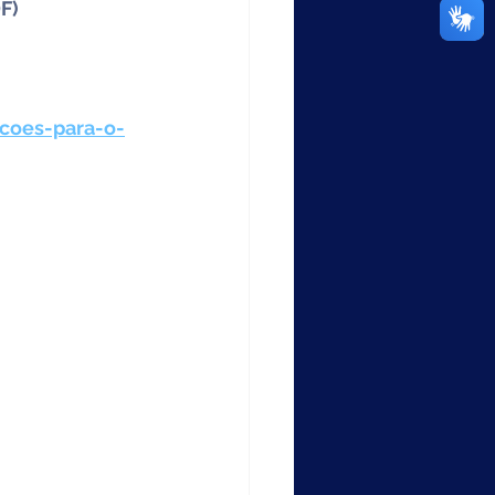
F)
coes-para-o-