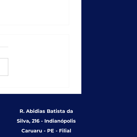
empo recorde: SICAP
ções entrega
ionalidade que
alece a educação
usiva nas redes
R. Abidias Batista da
cipais
Silva, 216 - Indianópolis
Caruaru - PE - Filial