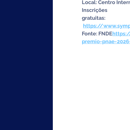
Local: Centro Inter
Inscrições 
gratuitas:
https://www.symp
Fonte: FNDE
https:
premio-pnae-2026-