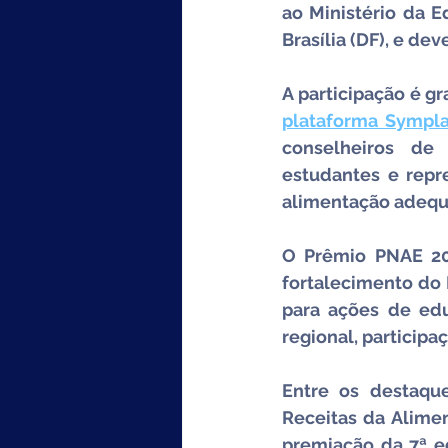
ao Ministério da E
Brasília (DF), e dev
plataforma Sympl
conselheiros de a
estudantes e repr
alimentação adequa
O Prêmio PNAE 202
fortalecimento do
para ações de educ
regional, participaç
Entre os destaqu
Receitas da Alimen
premiação da 7ª e