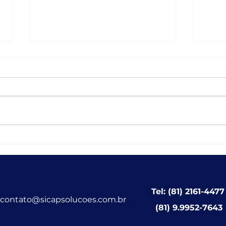
Vaga para Analista em
Em t
Gestão Educacional
Solu
func
fort
incl
Tel: (81) 2161-4477
muni
contato@sicapsolucoes.com.br
(81) 9.9952-7643