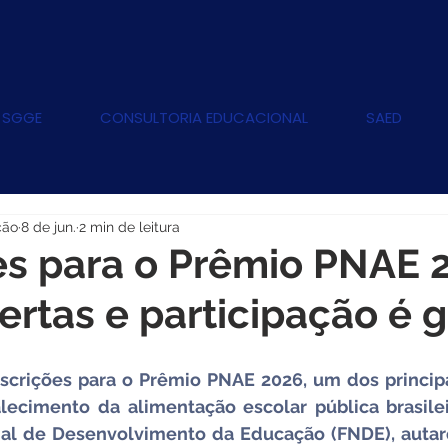
 SGGE
CONSULTORIA EDUCACIONAL
SAED
ção
8 de jun.
2 min de leitura
es para o Prêmio PNAE 
ertas e participação é g
nscrições para o Prêmio PNAE 2026, um dos principa
alecimento da alimentação escolar pública brasilei
al de Desenvolvimento da Educação (FNDE), autarq