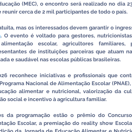
ducação (MEC), o encontro será realizado no dia 23
e reunir cerca de 2 mil participantes de todo o país.
a
. O evento é voltado para gestores, nutricionistas
limentação escolar, agricultores familiares, p
esentantes de instituições parceiras que atuam n
da e saudável nas escolas públicas brasileiras.
6 reconhece iniciativas e profissionais que cont
 Programa Nacional de Alimentação Escolar (PNAE),
ação alimentar e nutricional, valorização da cult
ão social e incentivo à agricultura familiar.
es da programação estão o prêmio do Concurso
tação Escolar, a premiação do reality show Escola 
dição da Jornada de Educação Alimentar e Nutricio