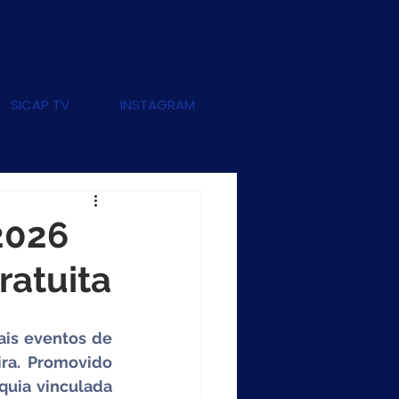
SICAP TV
INSTAGRAM
2026
ratuita
is eventos de 
ra. Promovido 
uia vinculada 