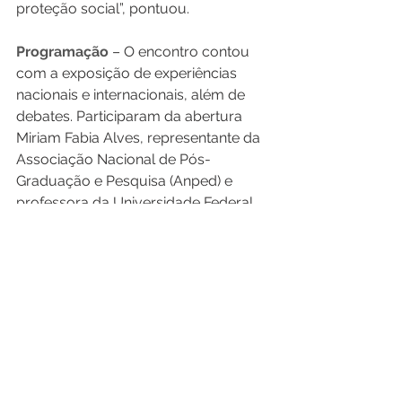
proteção social”, pontuou.  
Programação
 – O encontro contou 
com a exposição de experiências 
nacionais e internacionais, além de 
debates. Participaram da abertura 
Miriam Fabia Alves, representante da 
Associação Nacional de Pós-
Graduação e Pesquisa (Anped) e 
professora da Universidade Federal 
de Goiás (UFG); Maria do Carmo Cruz, 
da Universidade Cidade de São Paulo 
(Unicid/Brasil); e Maíra Mamede, da 
Universidade Paris - Est Créteil 
(Upec/Circeft-Escol/França).  
Em seguida, Choukri Ben Ayed, 
professor da Universidade de 
Limoges (França) abordou o tema 
“Quais são as relações entre 