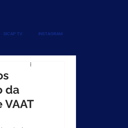
SICAP TV
INSTAGRAM
os
 da
e VAAT