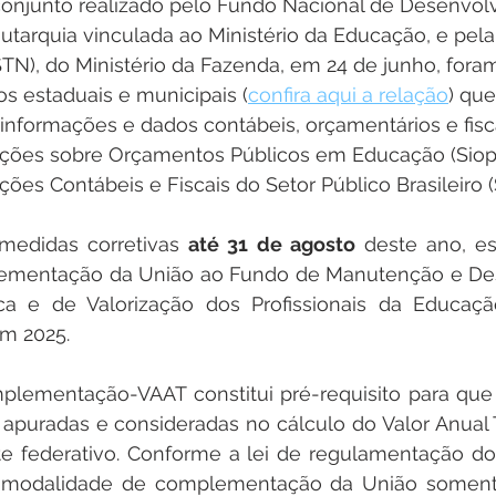
njunto realizado pelo Fundo Nacional de Desenvol
tarquia vinculada ao Ministério da Educação, e pela 
TN), do Ministério da Fazenda, em 24 de junho, foram
os estaduais e municipais (
confira aqui a relação
) que
 informações e dados contábeis, orçamentários e fisc
ções sobre Orçamentos Públicos em Educação (Siop
ões Contábeis e Fiscais do Setor Público Brasileiro (S
edidas corretivas 
até 31 de agosto
 deste ano, es
ementação da União ao Fundo de Manutenção e De
a e de Valorização dos Profissionais da Educaçã
m 2025.
mplementação-VAAT constitui pré-requisito para que 
apuradas e consideradas no cálculo do Valor Anual T
e federativo. Conforme a lei de regulamentação do
 modalidade de complementação da União somente