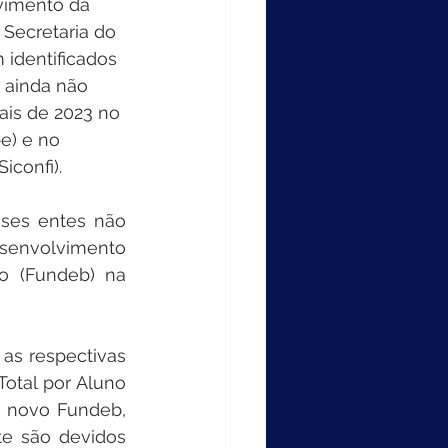
vimento da 
Secretaria do 
 identificados 
 ainda não 
ais de 2023 no 
e) e no 
iconfi).
ses entes não 
senvolvimento 
o (Fundeb) na 
as respectivas 
otal por Aluno 
 novo Fundeb, 
 são devidos 