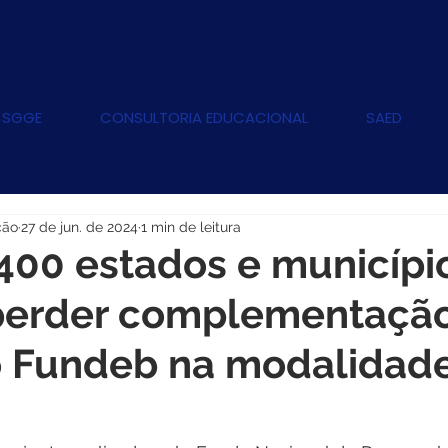
 SGGE
CONSULTORIA EDUCACIONAL
SAED
ção
27 de jun. de 2024
1 min de leitura
400 estados e municípi
erder complementação
o Fundeb na modalidad