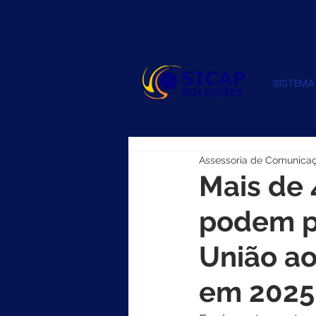
SISTEMA
Assessoria de Comunica
Mais de 
podem p
União a
em 2025