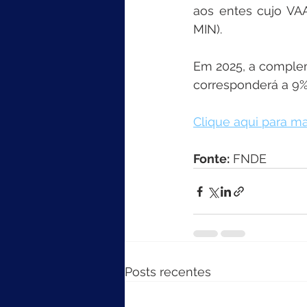
aos entes cujo VAA
MIN).
Em 2025, a complem
corresponderá a 9% 
Clique aqui para ma
Fonte:
 FNDE
Posts recentes