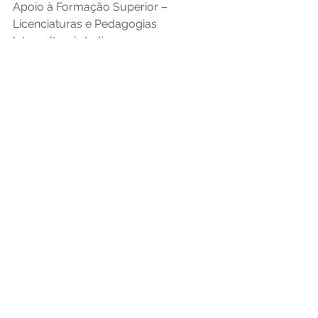
Apoio à Formação Superior – 
Licenciaturas e Pedagogias 
Interculturais Indígenas 
(Prolind) Magistério. 
Assessoria de Comunicação Social do 
MEC, com informações da Secadi