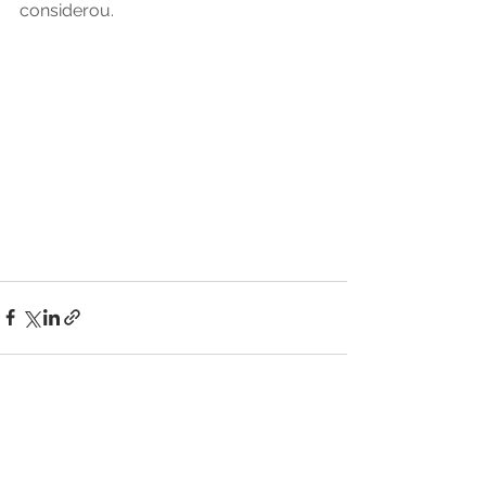
considerou.  
Ver tudo
Posts recentes