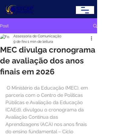
Post
Assessoria de Comunicação
9 de fev.
1 min de leitura
MEC divulga cronograma
de avaliação dos anos
finais em 2026
O Ministério da Educação (MEC), em 
parceria com o Centro de Políticas 
Públicas e Avaliação da Educação 
(CAEd), divulgou o cronograma da 
Avaliação Contínua das 
Aprendizagens (ACA) nos anos finais 
do ensino fundamental – Ciclo 