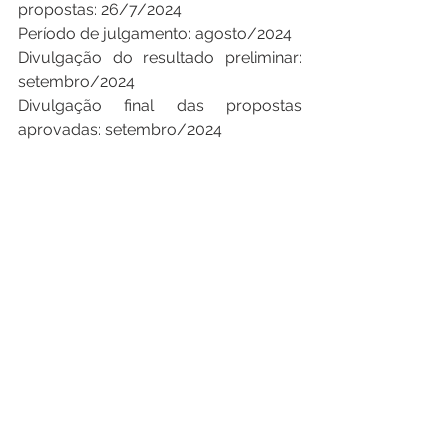
propostas: 26/7/2024
Período de julgamento: agosto/2024
Divulgação do resultado preliminar: 
setembro/2024
Divulgação final das propostas 
aprovadas: setembro/2024
Mais Ciência na Escola –
 O Programa 
Mais Ciência na Escola foi instituído 
pelo 
Decreto nº 12.049, de 11 de junho 
de 2024
, assinado pelo Presidente da 
República, Luiz Inácio Lula da Silva. O 
intuito da iniciativa é disseminar o 
conhecimento científico e a educação 
digital na educação básica. As 
diretrizes e os objetivos do programa 
incluem o estímulo à educação 
científica e digital, a promoção da 