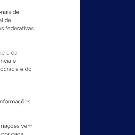
nais de 
l de 
 federativas. 
ae e da 
ncia é 
ocracia e do 
 informações 
 por cada 