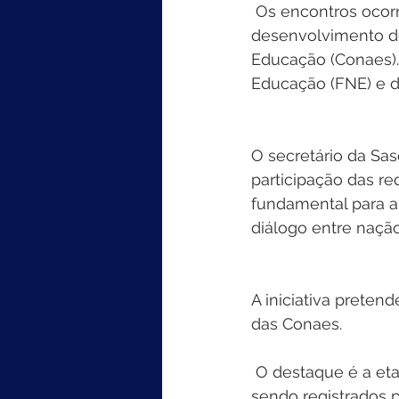
 Os encontros ocorrem nos dias 5 e 6 de agosto e objetivam subsidiar o 
desenvolvimento d
Educação (Conaes).
Educação (FNE) e d
O secretário da Sa
participação das re
fundamental para a
diálogo entre nação
A iniciativa preten
das Conaes.
 O destaque é a etapa municipal dos debates, cujos documentos e informações vêm 
sendo registrados p