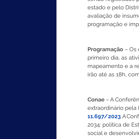
estado e pelo Distr
avaliação de insum
programação e imp
Programação
 – Os
primeiro dia, as at
mapeamento e a rea
irão até as 18h, co
Conae 
– A Conferên
extraordinário pela
11.697/2023
. A Co
2034: política de E
social e desenvolvi