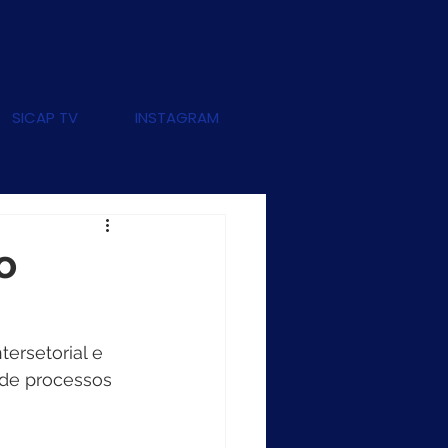
SICAP TV
INSTAGRAM
o
ersetorial e 
de processos 