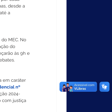
pas, desde a 
até a 
e do MEC. No 
ação do 
çarão às 9h e 
ebates. 
a em caráter 
encial nº 
ação 2024-
 com justiça 