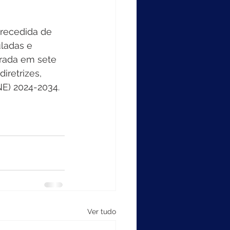
recedida de 
uladas e 
brada em sete 
iretrizes, 
E) 2024-2034. 
Ver tudo