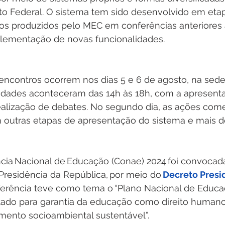
ito Federal. O sistema tem sido desenvolvido em eta
os produzidos pelo MEC em conferências anteriores 
lementação de novas funcionalidades. 
 encontros ocorrem nos dias 5 e 6 de agosto, na sed
ividades aconteceram das 14h às 18h, com a apresent
lização de debates. No segundo dia, as ações come
m outras etapas de apresentação do sistema e mais d
cia Nacional de Educação (Conae) 2024 foi convocad
 Presidência da República, por meio do 
Decreto Presid
nferência teve como tema o “Plano Nacional de Educ
stado para garantia da educação como direito humano
mento socioambiental sustentável”.   