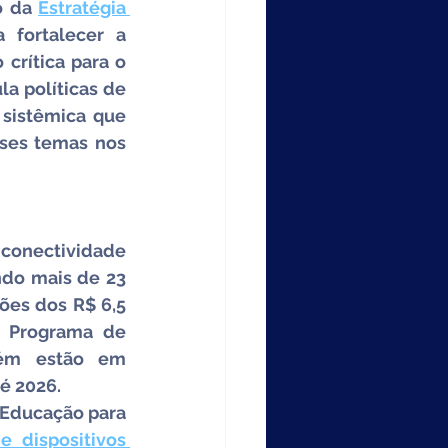
o da 
Estratégia 
 fortalecer a 
rítica para o 
a políticas de 
sistêmica que 
ses temas nos 
onectividade 
do mais de 23 
ões dos R$ 6,5 
 Programa de 
bém estão em 
té 2026.
Educação para 
 dispositivos 