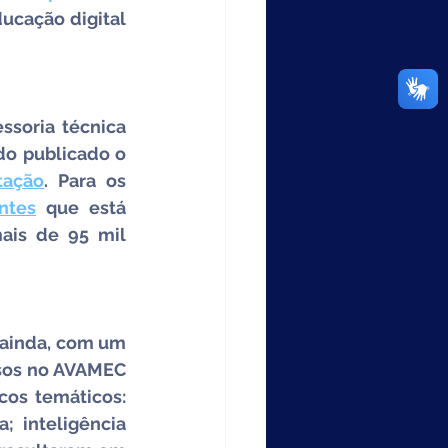
ucação digital 
soria técnica 
para atualização curricular e planejamento de formação docente, tendo publicado o 
tação
. Para os 
ntes
 que está 
ais de 95 mil 
 ainda, com um 
sos no AVAMEC 
os temáticos: 
 inteligência 