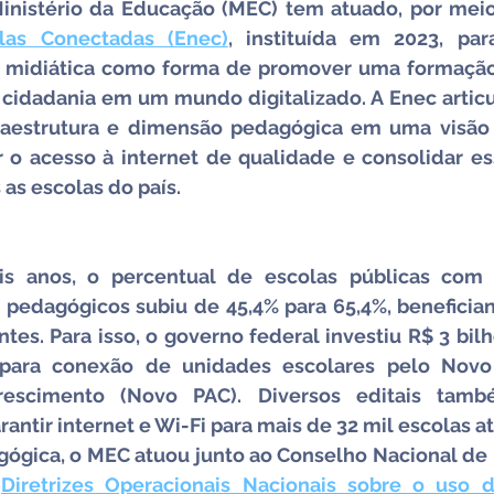
Ministério da Educação (MEC) tem atuado, por mei
las Conectadas (Enec)
, instituída em 2023, para
e midiática como forma de promover uma formação c
 cidadania em um mundo digitalizado. A Enec articul
fraestrutura e dimensão pedagógica em uma visão 
r o acesso à internet de qualidade e consolidar es
 as escolas do país.
 anos, o percentual de escolas públicas com c
 pedagógicos subiu de 45,4% para 65,4%, benefician
es. Para isso, o governo federal investiu R$ 3 bilh
s para conexão de unidades escolares pelo Novo
rescimento (Novo PAC). Diversos editais tam
ntir internet e Wi-Fi para mais de 32 mil escolas a
ógica, o MEC atuou junto ao Conselho Nacional de 
 
Diretrizes Operacionais Nacionais sobre o uso de