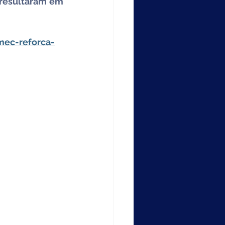
 resultaram em 
mec-reforca-