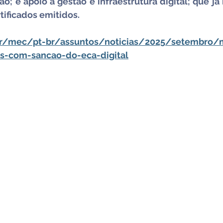
ção; e apoio à gestão e infraestrutura digital; que já
tificados emitidos.
br/mec/pt-br/assuntos/noticias/2025/setembro/
s-com-sancao-do-eca-digital