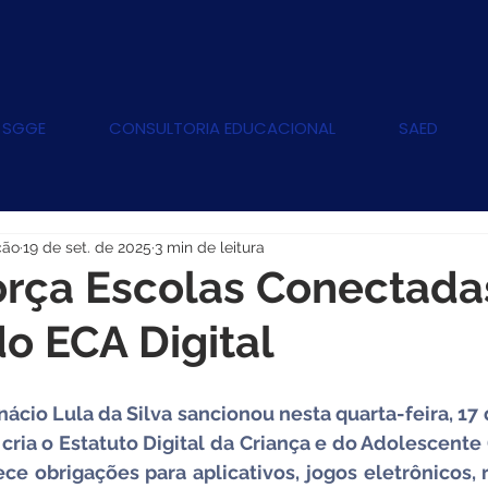
 SGGE
CONSULTORIA EDUCACIONAL
SAED
ção
19 de set. de 2025
3 min de leitura
orça Escolas Conectad
o ECA Digital
nácio Lula da Silva sancionou nesta quarta-feira, 17 
ria o Estatuto Digital da Criança e do Adolescente (E
ce obrigações para aplicativos, jogos eletrônicos, r