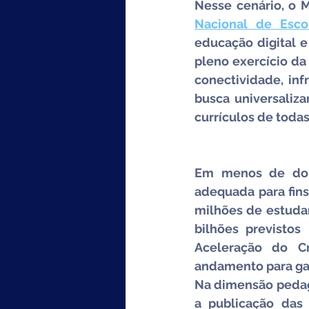
Nesse cenário, o 
Nacional de Esco
educação digital 
pleno exercício da
conectividade, in
busca universaliza
currículos de todas
Em menos de dois
adequada para fins
milhões de estudant
bilhões previsto
Aceleração do C
andamento para gara
Na dimensão pedag
a publicação das