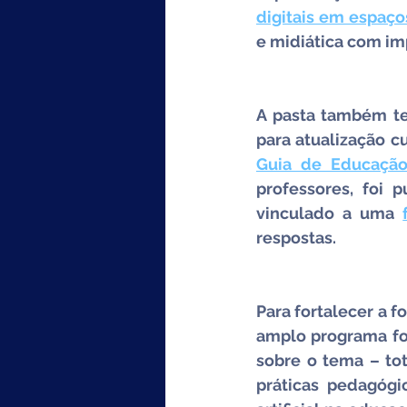
digitais em espaço
e midiática com im
A pasta também te
Guia de Educação
professores, foi 
vinculado a uma 
respostas.
Para fortalecer a f
amplo programa fo
sobre o tema – tot
práticas pedagógic