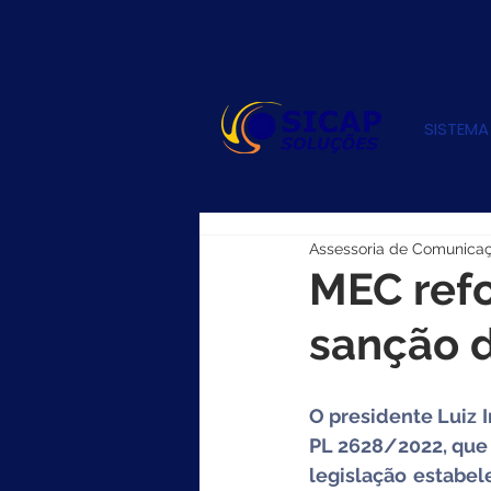
SISTEMA
Assessoria de Comunica
MEC ref
sanção d
O presidente Luiz I
PL 2628/2022, que c
legislação estabele