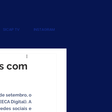
SICAP TV
INSTAGRAM
as com
de setembro, o 
CA Digital). A 
edes sociais e 