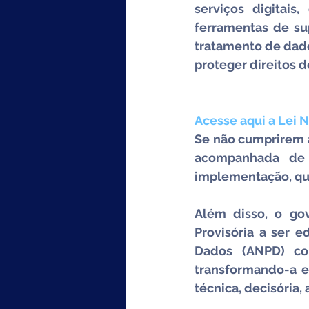
serviços digitais
ferramentas de supe
tratamento de dados
proteger direitos d
Acesse aqui a Lei N
Se não cumprirem as
acompanhada de m
implementação, qu
Além disso, o gov
Provisória a ser e
Dados (ANPD) com
transformando-a e
técnica, decisória, 