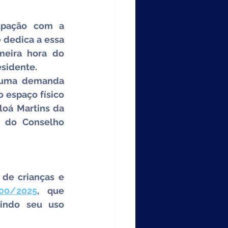
upação com a 
 dedica a essa 
eira hora do 
esidente.
 uma demanda 
 espaço físico 
oá Martins da 
 do Conselho 
de crianças e 
100/2025
, que 
indo seu uso 