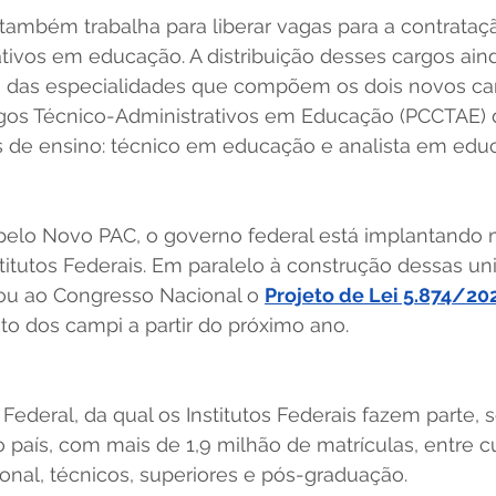
ambém trabalha para liberar vagas para a contrataç
ativos em educação. A distribuição desses cargos ai
 das especialidades que compõem os dois novos car
rgos Técnico-Administrativos em Educação (PCCTAE) 
is de ensino: técnico em educação e analista em edu
pelo Novo PAC, o governo federal está implantando 
itutos Federais. Em paralelo à construção dessas un
u ao Congresso Nacional o 
Projeto de Lei 5.874/20
o dos campi a partir do próximo ano.
Federal, da qual os Institutos Federais fazem parte
país, com mais de 1,9 milhão de matrículas, entre c
sional, técnicos, superiores e pós-graduação.