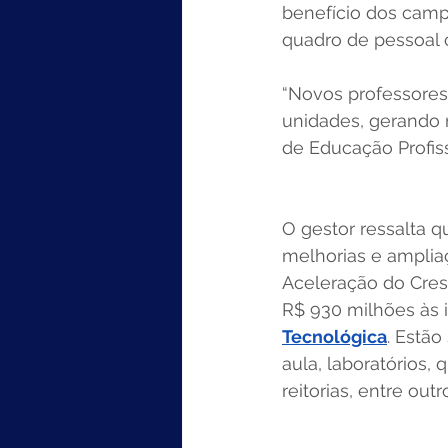
benefício dos camp
quadro de pessoal 
“Novos professore
unidades, gerando m
de Educação Profis
O gestor ressalta q
melhorias e amplia
Aceleração do Cres
R$ 930 milhões às i
Tecnológica
. Estão
aula, laboratórios, 
reitorias, entre out