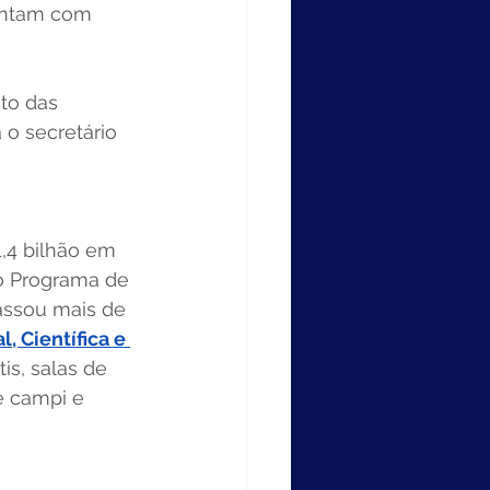
contam com 
to das 
o secretário 
1,4 bilhão em 
o Programa de 
assou mais de 
 Científica e 
is, salas de 
e campi e 