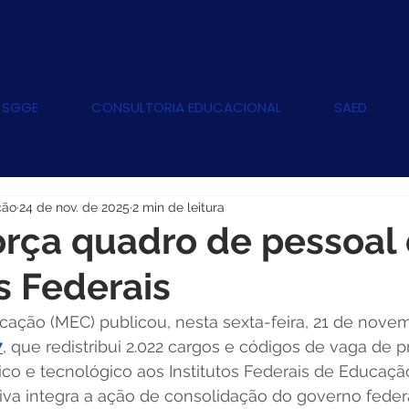
 SGGE
CONSULTORIA EDUCACIONAL
SAED
ção
24 de nov. de 2025
2 min de leitura
rça quadro de pessoal
os Federais
cação (MEC) publicou, nesta sexta-feira, 21 de novem
7
, que redistribui 2.022 cargos e códigos de vaga de p
ico e tecnológico aos Institutos Federais de Educação
ativa integra a ação de consolidação do governo feder