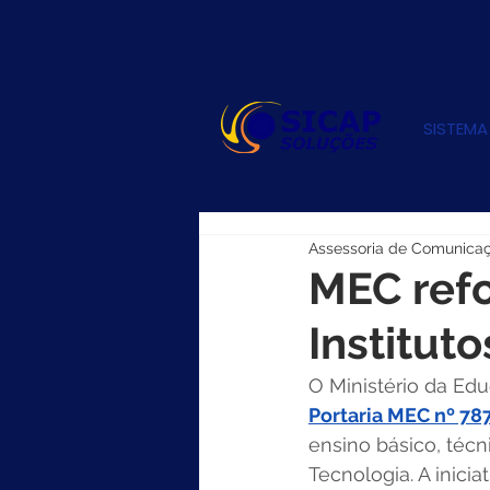
SISTEMA
Assessoria de Comunica
MEC refo
Institut
O Ministério da Edu
Portaria MEC nº 78
ensino básico, técn
Tecnologia. A inici