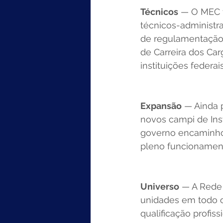
Técnicos
 — O MEC t
técnicos-administr
de regulamentação
de Carreira dos Ca
instituições federa
Expansão
 — Ainda 
novos campi de Inst
governo encaminho
pleno funcionament
Universo
 — A Rede 
unidades em todo o 
qualificação profis