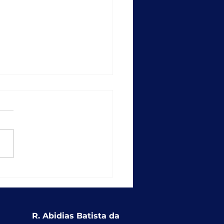
empo recorde: SICAP
ções entrega
ionalidade que
alece a educação
usiva nas redes
R. Abidias Batista da