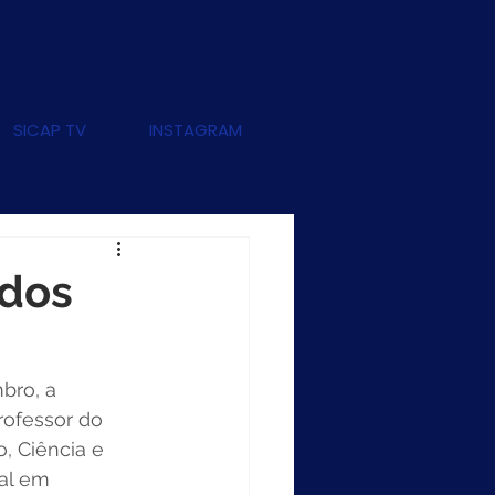
SICAP TV
INSTAGRAM
 dos
bro, a 
rofessor do 
, Ciência e 
al em 