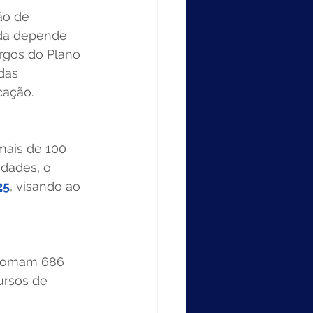
ão de 
nda depende 
gos do Plano 
das 
cação.
mais de 100 
idades, o 
25
, visando ao 
, somam 686 
ursos de 