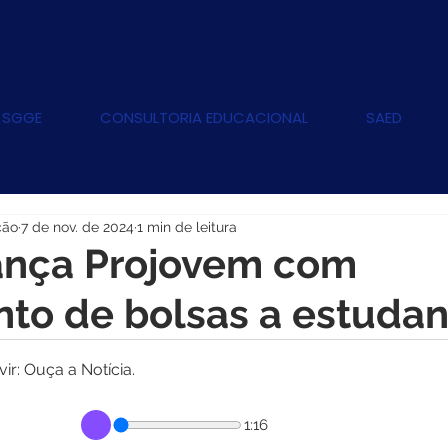
 SGGE
CONSULTORIA EDUCACIONAL
SAED
ção
7 de nov. de 2024
1 min de leitura
ança Projovem com
to de bolsas a estudan
r: Ouça a Notícia.
1:16