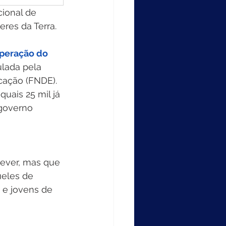
ional de 
eres da Terra. 
peração do 
ulada pela 
ação (FNDE). 
quais 25 mil já 
governo 
rever, mas que 
eles de 
 e jovens de 