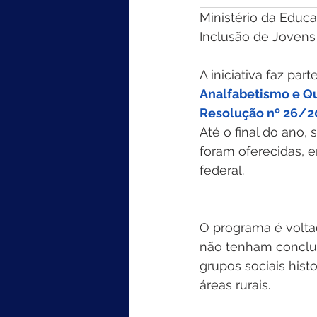
Ministério da Educ
Inclusão de Joven
A iniciativa faz par
Analfabetismo e Qu
Resolução nº 26/2
Até o final do ano, 
foram oferecidas, 
federal. 
O programa é volta
não tenham concluí
grupos sociais hist
áreas rurais.