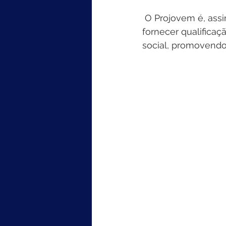
 O Projovem é, assim, uma importante ferramenta para combater a evasão escolar e 
fornecer qualificaç
social, promovendo