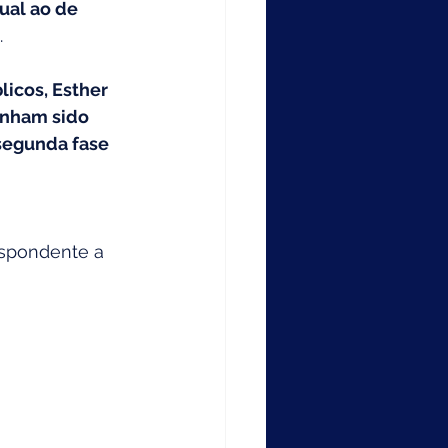
al ao de 
 
icos, Esther 
enham sido 
 segunda fase 
spondente a 