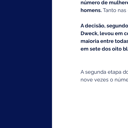
número de mulheres
homens. 
Tanto nas 
A decisão, segundo
Dweck, levou em co
maioria entre todas
em sete dos oito b
A segunda etapa d
nove vezes o númer