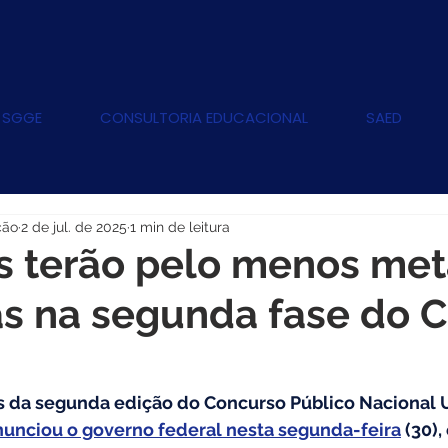
 SGGE
CONSULTORIA EDUCACIONAL
SAED
ção
2 de jul. de 2025
1 min de leitura
s terão pelo menos me
as na segunda fase do 
 da segunda edição do Concurso Público Nacional U
unciou o governo federal nesta segunda-feira
 (30),