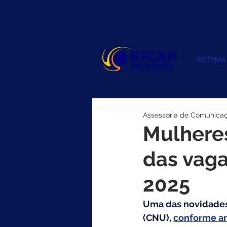
SISTEMA
Assessoria de Comunica
Mulhere
das vag
2025
Uma das novidades
(CNU), 
conforme an