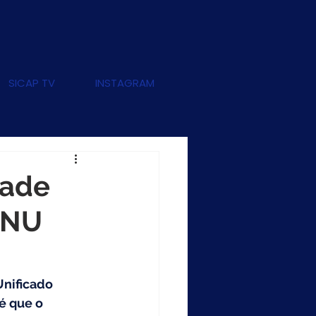
SICAP TV
INSTAGRAM
tade
CNU
nificado 
 é que o 