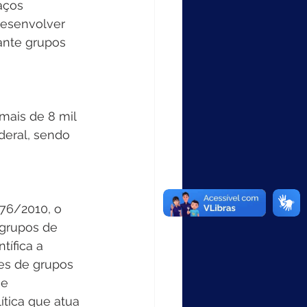
aços 
desenvolver 
ante grupos 
mais de 8 mil 
deral, sendo 
976/2010, o 
 grupos de 
ífica a 
es de grupos 
e 
ítica que atua 