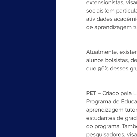
extensionistas, vis
sociais (em particu
atividades acadêmi
de aprendizagem tuto
Atualmente, existe
alunos bolsistas, d
que 96% desses gru
PET
 – Criado pela 
Programa de Educaç
aprendizagem tutori
estudantes de grad
do programa. També
pesquisadores, visa