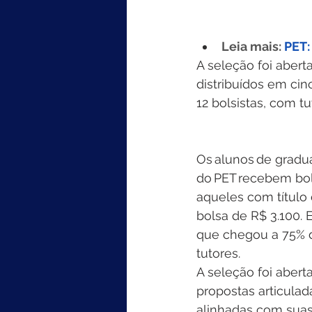
Leia mais: 
PET:
A seleção foi abert
distribuídos em ci
12 bolsistas, com t
Os alunos de gradu
do PET recebem bols
aqueles com título
bolsa de R$ 3.100. 
que chegou a 75% d
tutores. 
A seleção foi abert
propostas articulad
alinhadas com suas