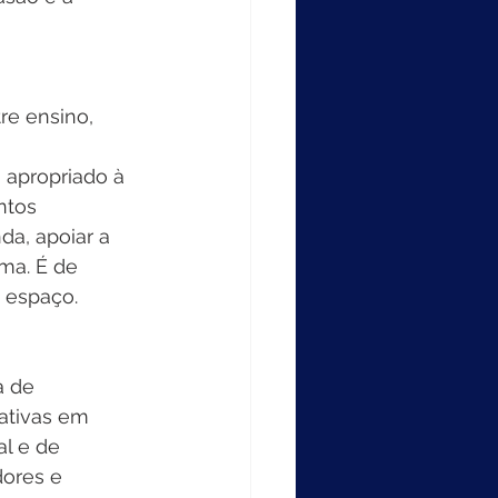
re ensino, 
 apropriado à 
ntos 
da, apoiar a 
ma. É de 
 espaço. 
a de 
ativas em 
al e de 
ores e 