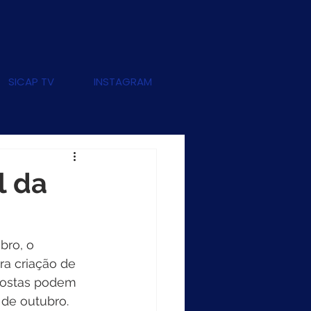
SICAP TV
INSTAGRAM
l da
bro, o 
ra criação de 
postas podem 
 de outubro. 