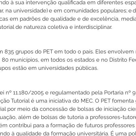
ando à sua intervenção qualificada em diferentes esp
lar, na universidade) e em comunidades populares; e 
cas em padrões de qualidade e de excelência, medi
rial de natureza coletiva e interdisciplinar.   
m 835 grupos do PET em todo o país. Eles envolvem 
e 80 municípios, em todos os estados e no Distrito Fe
pos estão em universidades públicas.  
Lei nº 11.180/2005 e regulamentado pela Portaria nº 
ão Tutorial é uma iniciativa do MEC. O PET fomenta
al por meio da concessão de bolsas de iniciação cient
uação, além de bolsas de tutoria a professores-tutor
m contribui para a formação de futuros professores 
ndo à qualidade da formação universitária. É uma pol