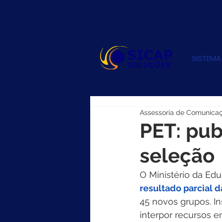
SISTEMA
Assessoria de Comunica
PET: pub
seleção
O Ministério da Edu
resultado parcial 
45 novos grupos. I
interpor recursos en