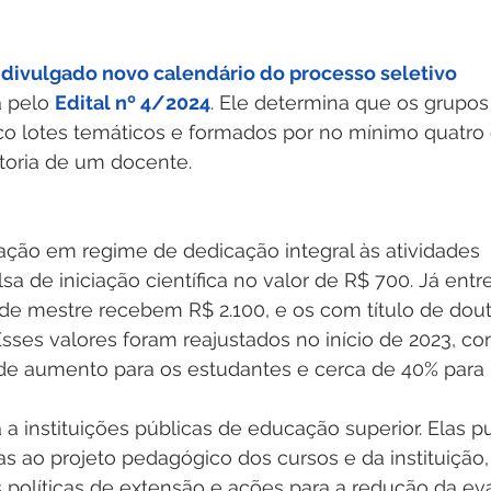
 divulgado novo calendário do processo seletivo
a pelo 
Edital nº 4/2024
. Ele determina que os grupos
nco lotes temáticos e formados por no mínimo quatro
utoria de um docente. 
ação em regime de dedicação integral às atividades 
a de iniciação científica no valor de R$ 700. Já entre
 de mestre recebem R$ 2.100, e os com título de do
Esses valores foram reajustados no início de 2023, c
e aumento para os estudantes e cerca de 40% para 
a a instituições públicas de educação superior. Elas 
as ao projeto pedagógico dos cursos e da instituiçã
 políticas de extensão e ações para a redução da ev