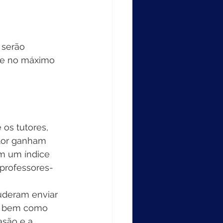
 serão 
 e no máximo 
 os tutores, 
utor ganham 
om um índice 
professores-
puderam enviar 
o, bem como 
asão e a 