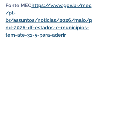
Fonte:MEC
https://
www.gov.br/mec
/pt-
br/assuntos/noticias/2026/maio/p
nd-2026-df-estados-e-municipios-
tem-ate-31-5-para-aderir