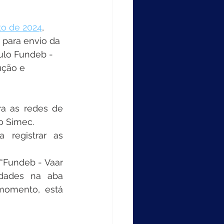
to de 2024
, 
o para envio da 
lo Fundeb - 
ução e 
a as redes de 
o Simec.
registrar as 
“Fundeb - Vaar 
idades na aba 
momento, está 