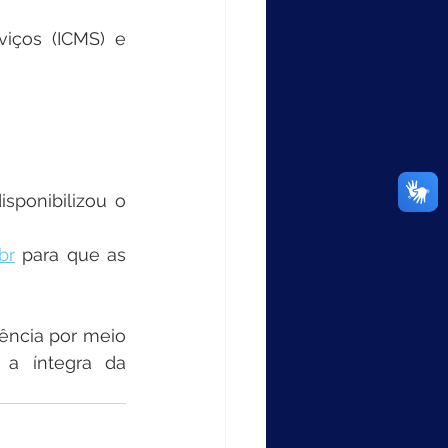
iços (ICMS) e 
sponibilizou o 
br
 para que as 
ência por meio 
a íntegra da 