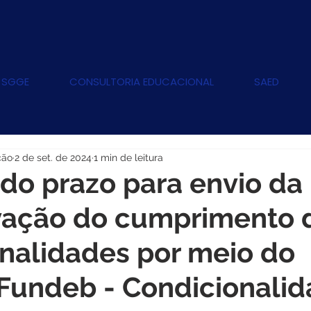
 SGGE
CONSULTORIA EDUCACIONAL
SAED
ção
2 de set. de 2024
1 min de leitura
do prazo para envio da
ação do cumprimento 
nalidades por meio do
Fundeb - Condicionali