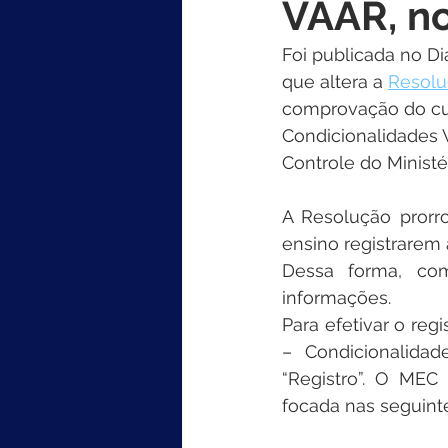
VAAR, n
Foi publicada no Diá
que altera a 
Resolu
comprovação do cu
Condicionalidades 
Controle do Ministé
A Resolução prorr
ensino registrarem
Dessa forma, com
informações.
Para efetivar o reg
– Condicionalidad
“Registro”. O MEC
focada nas seguint