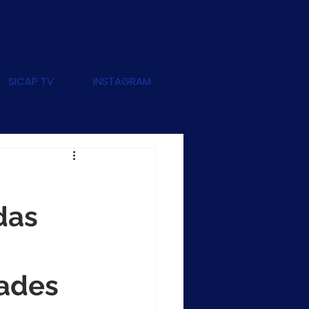
SICAP TV
INSTAGRAM
das
dades