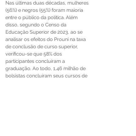
Nas últimas duas décadas, mulheres 
(56%) e negros (55%) foram maioria 
entre o público da política. Além 
disso, segundo o Censo da 
Educação Superior de 2023, ao se 
analisar os efeitos do Prouni na taxa 
de conclusão de curso superior, 
verificou-se que 58% dos 
participantes concluíram a 
graduação. Ao todo, 1,46 milhão de 
bolsistas concluíram seus cursos de 
graduação. Já entre os estudantes 
que não participam do programa, o 
percentual cai para 36%. Os dados 
ressaltam o impacto social do Prouni 
no acesso e na conclusão do ensino 
superior por parte de grupos 
vulnerabilizados. 