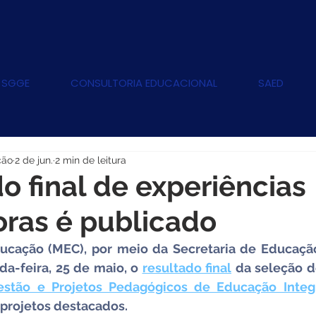
 SGGE
CONSULTORIA EDUCACIONAL
SAED
ção
2 de jun.
2 min de leitura
o final de experiências
oras é publicado
ucação (MEC), por meio da Secretaria de Educação 
da-feira, 25 de maio, o 
resultado final
 da seleção d
estão e Projetos Pedagógicos de Educação Integ
 projetos destacados. 