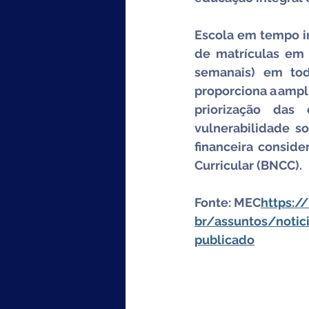
Escola em tempo in
de matrículas em t
semanais) em tod
proporciona a ampl
priorização das
vulnerabilidade s
financeira consid
Curricular (BNCC).
Fonte: MEC
https://
br/assuntos/notic
publicado