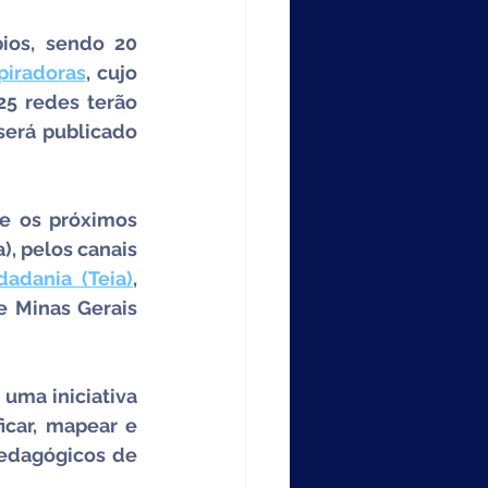
ios, sendo 20 
piradoras
, cujo 
5 redes terão 
erá publicado 
e os próximos 
), pelos canais 
dadania (Teia)
, 
 Minas Gerais 
uma iniciativa 
icar, mapear e 
edagógicos de 