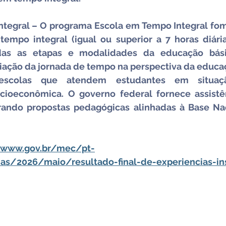
tegral – O programa Escola em Tempo Integral fome
empo integral (igual ou superior a 7 horas diária
as as etapas e modalidades da educação bási
iação da jornada de tempo na perspectiva da educaçã
 escolas que atendem estudantes em situaç
ocioeconômica. O governo federal fornece assistên
erando propostas pedagógicas alinhadas à Base N
www.gov.br/mec/pt-
ias/2026/maio/resultado-final-de-experiencias-in