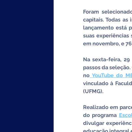
Foram selecionado
capitais. Todas as 
lançamento está p
suas experiências 
em novembro, e 76 
Na sexta-feira, 29
passos da seleção. 
no
 YouTube do M
vinculado à Facul
(UFMG).
Realizado em parce
do programa 
Esco
divulgar experiênc
educação integral 