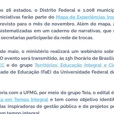
s 26 estados, o Distrito Federal e 1.008 municíp
iniciativas farão parte do 
Mapa de Experiências Ins
revisto para o mês de novembro. Além do mapa, 2
sistematizadas em um caderno de narrativas, que s
secretarias participarão da rede de trocas.
 de maio, o ministério realizará um webinário sobr
O evento será transmitido, às 15h (horário de Brasília
EC
 e do grupo 
Territórios, Educação Integral e Ci
dade de Educação (FaE) da Universidade Federal de
ria com a UFMG, por meio do grupo Teia, o edital é 
la em Tempo Integral
 e tem como objetivo identif
ias inspiradoras de gestão pública e de projetos p
em tempo integral. 