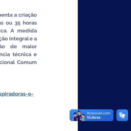
nta a criação 
s ou 35 horas 
ca. A medida 
o integral e a 
ão de maior 
cia técnica e 
acional Comum 
spiradoras-e-