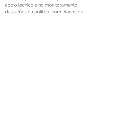
apoio técnico e no monitoramento 
das ações da política, com planos de 
implementação de ações. 
Para acompanhar o desempenho e 
os resultados da política em cada 
eixo estruturante, foi instituída a 
Estratégia de Monitoramento e 
Avaliação. A estratégia analisará se o 
que foi planejado está sendo 
colocado em prática e se está 
gerando os resultados esperados 
para a primeira infância. 