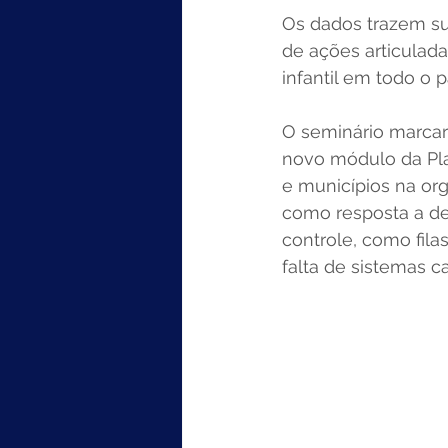
Os dados trazem su
de ações articulad
infantil em todo o pa
O seminário marcar
novo módulo da Pla
e municípios na org
como resposta a des
controle, como fila
falta de sistemas c