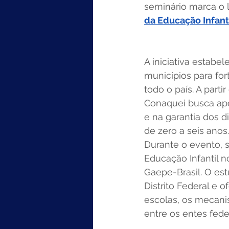
seminário marca o
da Educação Infant
A iniciativa estabe
municípios para for
todo o país. A parti
Conaquei busca apo
e na garantia dos 
de zero a seis anos.
Durante o evento, 
Educação Infantil 
Gaepe-Brasil. O es
Distrito Federal e 
escolas, os mecan
entre os entes feder