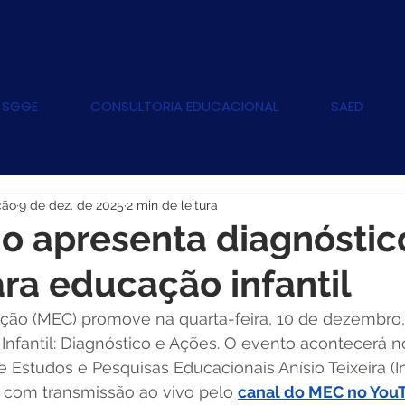
 SGGE
CONSULTORIA EDUCACIONAL
SAED
ção
9 de dez. de 2025
2 min de leitura
o apresenta diagnóstic
ra educação infantil
ação (MEC) promove na quarta-feira, 10 de dezembro,
nfantil: Diagnóstico e Ações. O evento acontecerá no
de Estudos e Pesquisas Educacionais Anísio Teixeira (I
), com transmissão ao vivo pelo 
canal do MEC no You