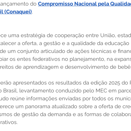
 lançamento do 
Compromisso Nacional pela Qualida
il (Conaquei)
. 
lece uma estratégia de cooperação entre União, estad
talecer a oferta, a gestão e a qualidade da educação 
r de um conjunto articulado de ações técnicas e financ
iar os entes federativos no planejamento, na expan
direitos de aprendizagem e desenvolvimento de bebês
  
serão apresentados os resultados da edição 2025 do 
no Brasil, levantamento conduzido pelo MEC em parce
tudo reúne informações enviadas por todos os municí
oferece um panorama atualizado sobre a oferta de cr
ismos de gestão da demanda e as formas de colabor
ativos. 