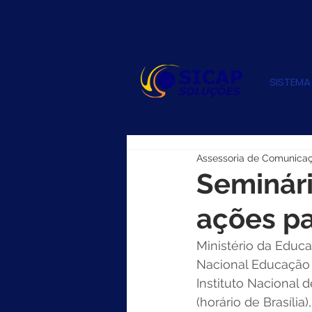
SISTEMA
Assessoria de Comunica
Seminári
ações pa
Ministério da Educ
Nacional Educação I
Instituto Nacional 
(horário de Brasília