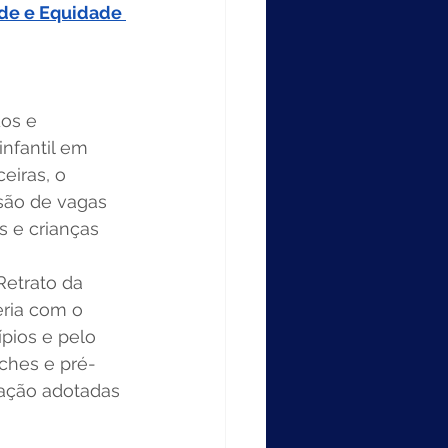
de e Equidade 
os e 
infantil em 
eiras, o 
são de vagas 
 e crianças 
Retrato da 
ria com o 
pios e pelo 
eches e pré-
ação adotadas 