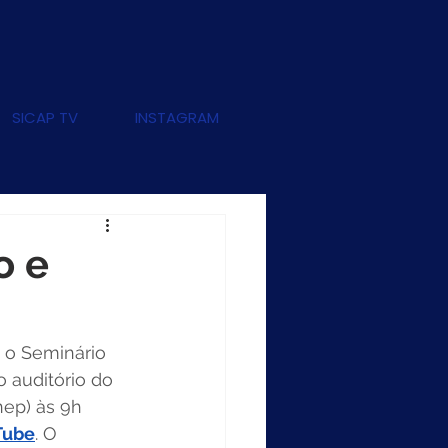
SICAP TV
INSTAGRAM
o e
 o Seminário 
 auditório do 
nep) às 9h 
Tube
. O 