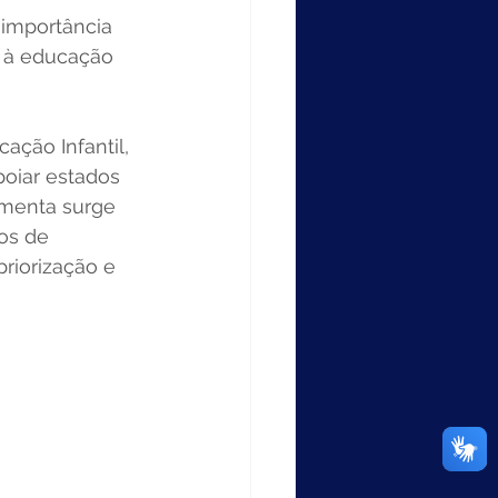
importância 
o à educação 
ção Infantil, 
oiar estados 
amenta surge 
os de 
priorização e 