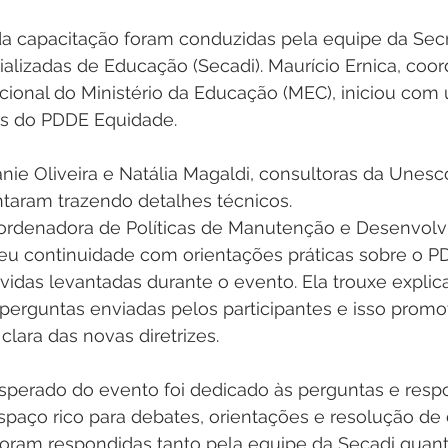
a capacitação foram conduzidas pela equipe da Secr
alizadas de Educação (Secadi). Maurício Ernica, coor
ional do Ministério da Educação (MEC), iniciou com 
es do PDDE Equidade. 
ie Oliveira e Natália Magaldi, consultoras da Unesc
aram trazendo detalhes técnicos.
ordenadora de Políticas de Manutenção e Desenvolv
eu continuidade com orientações práticas sobre o P
vidas levantadas durante o evento. Ela trouxe explic
 perguntas enviadas pelos participantes e isso prom
lara das novas diretrizes.
erado do evento foi dedicado às perguntas e respo
paço rico para debates, orientações e resolução de 
 foram respondidas tanto pela equipe da Secadi quan