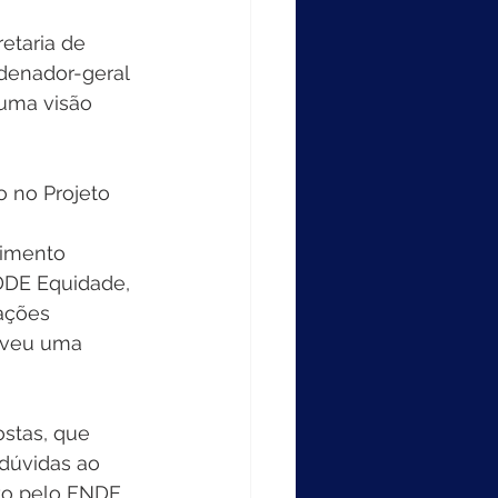
etaria de 
denador-geral 
uma visão 
o no Projeto 
imento 
DDE Equidade, 
ações 
oveu uma 
stas, que 
dúvidas ao 
to pelo FNDE, 