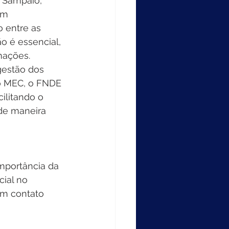
 Sampaio, 
am 
 entre as 
 é essencial, 
mações. 
gestão dos 
 o MEC, o FNDE 
ilitando o 
de maneira 
mportância da 
ial no 
m contato 