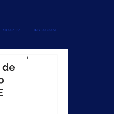
SICAP TV
INSTAGRAM
 de
o
E