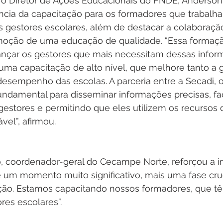
, o Diretor de Ações Educacionais do FNDE, Anderson
ância da capacitação para os formadores que trabalh
 gestores escolares, além de destacar a colaboração
omoção de uma educação de qualidade. “Essa formação
nçar os gestores que mais necessitam dessas infor
uma capacitação de alto nível, que melhore tanto a 
desempenho das escolas. A parceria entre a Secadi,
ndamental para disseminar informações precisas, fac
estores e permitindo que eles utilizem os recursos 
vel”, afirmou.
 coordenador-geral do Cecampe Norte, reforçou a i
é um momento muito significativo, mais uma fase cruc
ão. Estamos capacitando nossos formadores, que tê
res escolares”.