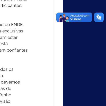
ticipantes.
ão do FNDE, 
 exclusivas 
am estar 
está 
am confiantes 
dos os 
o 
s devemos 
as de 
 Tenho 
visão 