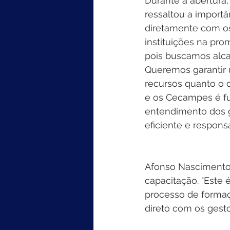
Durante a abertura
ressaltou a import
diretamente com os
instituições na pr
pois buscamos alca
Queremos garantir 
recursos quanto o 
e os Cecampes é fu
entendimento dos g
eficiente e responsá
Afonso Nascimento,
capacitação. "Este 
processo de formaç
direto com os gesto