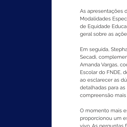
As apresentações d
Modalidades Especi
de Equidade Educac
geral sobre as açõ
Em seguida, Stephan
Secadi, complement
Amanda Vargas, co
Escolar do FNDE, d
ao esclarecer as dú
detalhadas para as
compreensão mais c
O momento mais esp
proporcionou um es
vivo. As perguntas