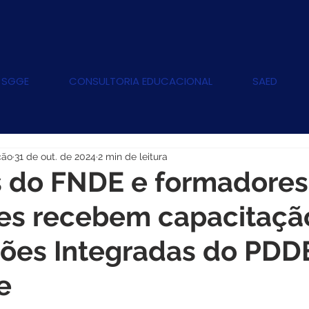
 SGGE
CONSULTORIA EDUCACIONAL
SAED
ção
31 de out. de 2024
2 min de leitura
s do FNDE e formadores
s recebem capacitaçã
ções Integradas do PDD
e