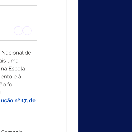
 Nacional de 
ais uma 
 na Escola 
ento e à 
o foi 
e 
ução nº 17, de 