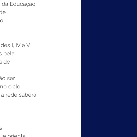
s da Educação 
de 
.  
s I, IV e V 
s pela 
a de 
ão ser 
no ciclo 
a rede saberá 
s 
que orienta 