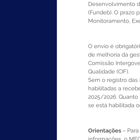
Desenvolvimento da
(Fundeb). O prazo 
Monitoramento, Exe
O envio é obrigatór
de melhoria da gest
Comissão Intergove
Qualidade (CIF). 
Sem o registro das
habilitadas a rece
2025/2026. Quanto 
se está habilitada 
Orientações 
– Para
informações, o MEC 