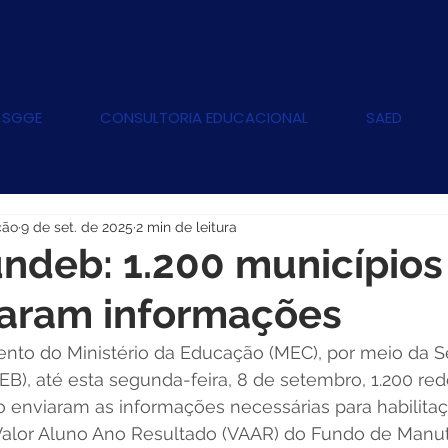
 SGGE
CONSULTORIA EDUCACIONAL
SAED
ção
9 de set. de 2025
2 min de leitura
deb: 1.200 municípios
iaram informações
to do Ministério da Educação (MEC), por meio da Se
B), até esta segunda-feira, 8 de setembro, 1.200 red
o enviaram as informações necessárias para habilitaç
lor Aluno Ano Resultado (VAAR) do Fundo de Manu