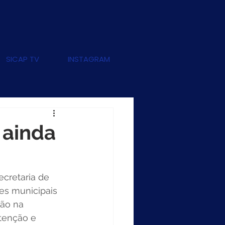
SICAP TV
INSTAGRAM
 ainda
cretaria de 
es municipais 
ão na 
tenção e 