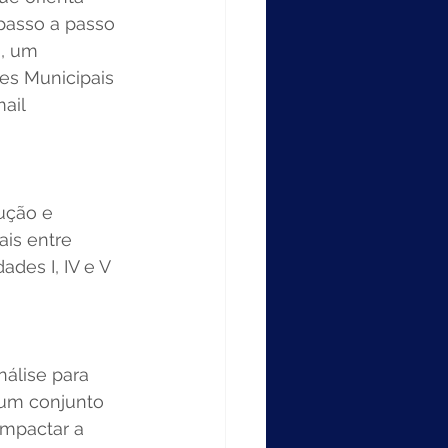
passo a passo 
, um 
es Municipais 
ail 
ução e 
is entre 
des I, IV e V 
álise para 
 um conjunto 
impactar a 