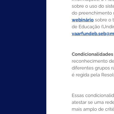
sobre o uso do si
do preenchimento no
webinário
 sobre o 
de Educação (Undim
vaarfundeb.seb@m
Condicionalidades
reconhecimento de 
diferentes grupos ra
é regida pela Resol
Essas condicionali
atestar se uma red
mais amplo de crité