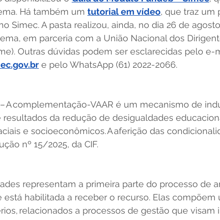
stema. Há também um 
tutorial em vídeo
, que traz um 
 Simec. A pasta realizou, ainda, no dia 26 de agosto
tema, em parceria com a União Nacional dos Dirigent
e). Outras dúvidas podem ser esclarecidas pelo e-m
ec.gov.br
 e pelo WhatsApp (61) 2022-2066.
 – A complementação-VAAR é um mecanismo de ind
resultados da redução de desigualdades educaciona
ciais e socioeconômicos. A aferição das condicionalida
ução nº 15/2025, da CIF.  
dades representam a primeira parte do processo de an
e está habilitada a receber o recurso. Elas compõem
rios, relacionados a processos de gestão que visam 