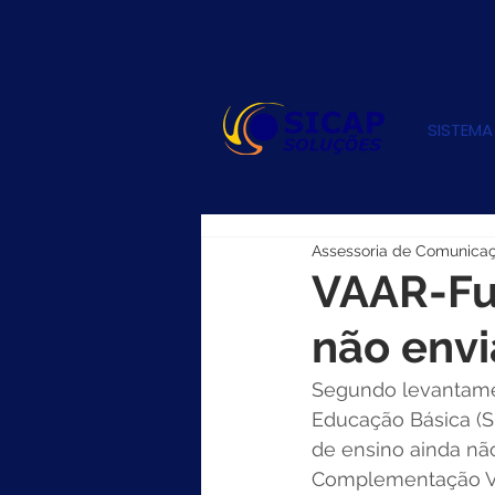
SISTEMA
Assessoria de Comunica
VAAR-Fun
não env
Segundo levantamen
Educação Básica (SE
de ensino ainda nã
Complementação Va