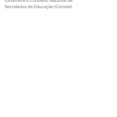
(Undime) e o Conselho Nacional de 
Secretários de Educação (Consed).
Assessoria de Comunicação Social do 
MEC, com informações da SEB
Ver tudo
Posts recentes