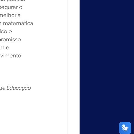
egurar o 
melhoria 
m matemática 
ico e 
promisso 
em e 
lvimento 
 de Educação 