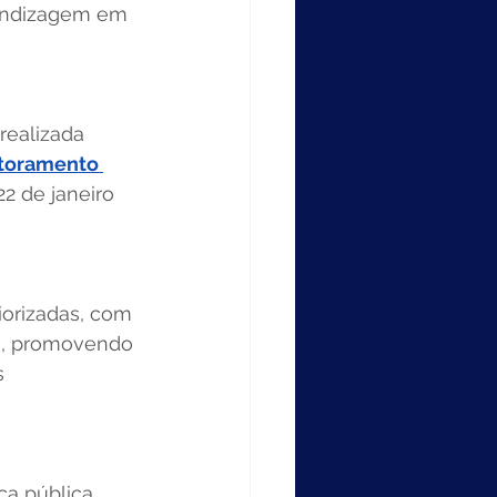
prendizagem em 
realizada 
toramento 
2 de janeiro 
iorizadas, com 
a, promovendo 
s 
a pública 