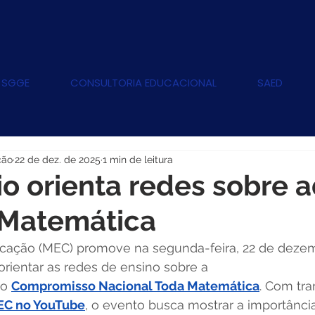
 SGGE
CONSULTORIA EDUCACIONAL
SAED
ção
22 de dez. de 2025
1 min de leitura
o orienta redes sobre 
 Matemática
ucação (MEC) promove na segunda-feira, 22 de dezem
rientar as redes de ensino sobre a 
o 
Compromisso Nacional Toda Matemática
. Com tr
EC no YouTube
, o evento busca mostrar a importânci