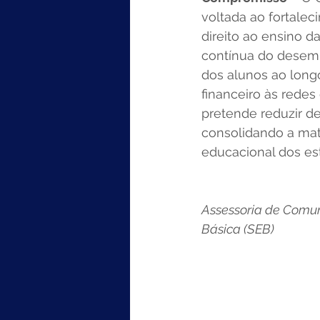
voltada ao fortale
direito ao ensino 
contínua do desem
dos alunos ao long
financeiro às redes
pretende reduzir d
consolidando a mat
educacional dos es
Assessoria de Comun
Básica (SEB)  