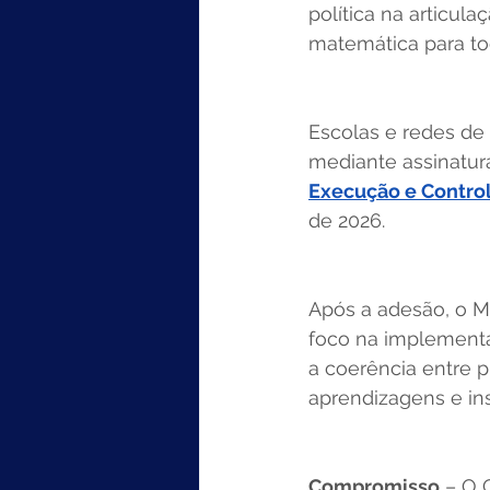
política na articul
matemática para to
Escolas e redes de 
mediante assinatur
Execução e Control
de 2026.   
Após a adesão, o ME
foco na implementa
a coerência entre 
aprendizagens e ins
Compromisso
 – O 