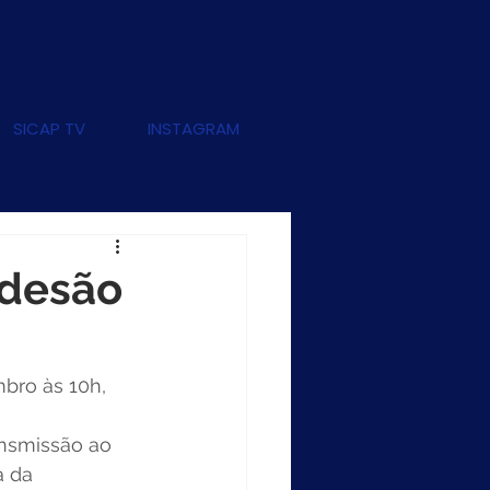
SICAP TV
INSTAGRAM
adesão
bro às 10h, 
ansmissão ao 
a da 