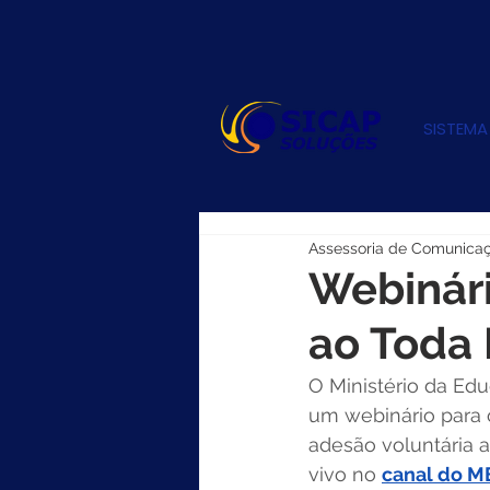
SISTEMA
Assessoria de Comunica
Webinári
ao Toda
O Ministério da Ed
um webinário para o
adesão voluntária a
vivo no 
canal do M