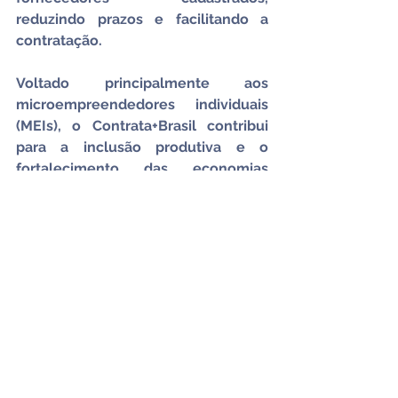
reduzindo prazos e facilitando a 
contratação.
Voltado principalmente aos 
microempreendedores individuais 
(MEIs), o Contrata+Brasil contribui 
para a inclusão produtiva e o 
fortalecimento das economias 
locais. Nos últimos meses, a 
plataforma ampliou seu escopo de 
atuação com a incorporação de 
novas modalidades, a exemplo do 
módulo para aquisição de alimentos, 
lançado em novembro último.
Além disso, desde dezembro de 
2025, a plataforma já atende escolas 
públicas por meio da integração 