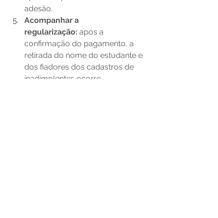
adesão. 
Acompanhar a 
regularização: 
após a 
confirmação do pagamento, a 
retirada do nome do estudante e 
dos fiadores dos cadastros de 
inadimplentes ocorre 
automaticamente, com a 
atualização do cronograma de 
pagamento. 
Canais oficiais de atendimento: 
Caixa Econômica Federal 
4004 0104 | 0800 104 0104 
Banco do Brasil 
4004 0001 | 0800 729 0001 
APP BB e APP Caixa 