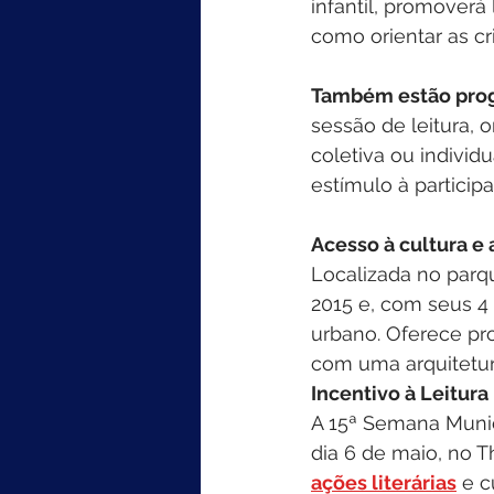
infantil, promoverá 
como orientar as c
Também estão prog
sessão de leitura, 
coletiva ou individ
estímulo à particip
Acesso à cultura e 
Localizada no parq
2015 e, com seus 4
urbano. Oferece pro
com uma arquitetura
Incentivo à Leitura 
A 15ª Semana Munici
dia 6 de maio, no T
ações literárias
 e c