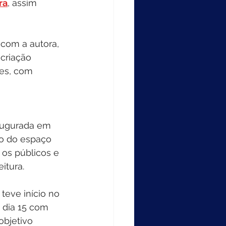
ra
, assim 
com a autora, 
criação 
res, com 
augurada em 
ão do espaço 
 os públicos e 
itura.
teve início no 
 dia 15 com 
objetivo 