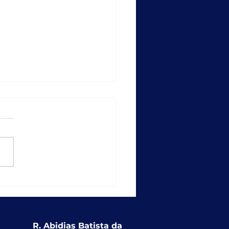
empo recorde: SICAP
ções entrega
ionalidade que
alece a educação
usiva nas redes
R. Abidias Batista da