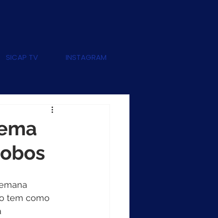
SICAP TV
INSTAGRAM
 tema
Lobos
Semana 
ano tem como 
 