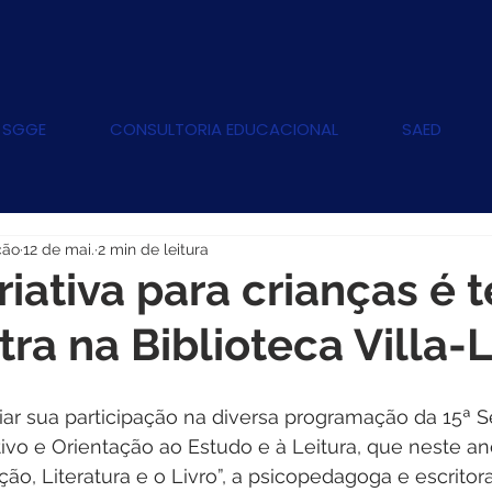
 SGGE
CONSULTORIA EDUCACIONAL
SAED
ção
12 de mai.
2 min de leitura
criativa para crianças é
tra na Biblioteca Villa-
iar sua participação na diversa programação da 15ª 
tivo e Orientação ao Estudo e à Leitura, que neste 
ão, Literatura e o Livro”, a psicopedagoga e escritora