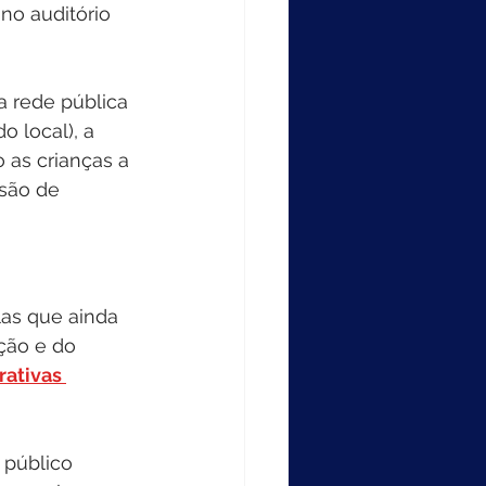
 no auditório 
a rede pública 
 local), a 
 as crianças a 
são de 
las que ainda 
ção e do 
rativas 
 público 