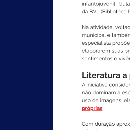
infantojuvenil Paula
da BVL (Biblioteca 
Na atividade, volta
municipal e também 
especialista propõe
elaborarem suas pró
sentimentos e vivên
Literatura a 
A iniciativa consid
não dominam a escr
uso de imagens, el
próprias
.
Com duração aproxi