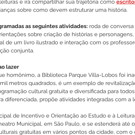
leituras e irá compartilhar sua trajetória como 
escrito
rianças sobre como devem estruturar uma história.
ramadas as seguintes atividades:
 roda de conversa 
orientações sobre criação de histórias e personagens, 
ual de um livro ilustrado e interação com os professo
ação conjunta.
ao lazer
ue homônimo, a Biblioteca Parque Villa-Lobos foi in
 mil metros quadrados, é um exemplo de revitalizaç
gramação cultural gratuita e diversificada para todos
 diferenciada, propõe atividades integradas com a le
pal de Incentivo e Orientação ao Estudo e à Leitura 
heatro Municipal, em São Paulo, e se estenderá até o
ulturais gratuitas em vários pontos da cidade, com o 