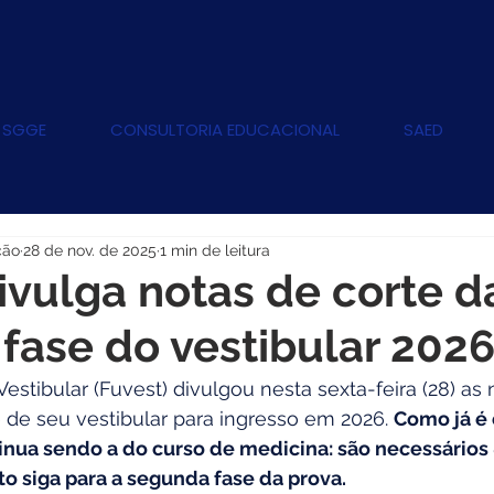
 SGGE
CONSULTORIA EDUCACIONAL
SAED
ção
28 de nov. de 2025
1 min de leitura
ivulga notas de corte d
 fase do vestibular 202
estibular (Fuvest) divulgou nesta sexta-feira (28) as 
e de seu vestibular para ingresso em 2026. 
Como já é
tinua sendo a do curso de medicina: são necessários
o siga para a segunda fase da prova.