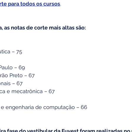
rte para todos os cursos
. 
 as notas de corte mais altas são:
tica – 75
Paulo – 69
rão Preto – 67
nais – 67
ca e mecatrônica – 67
a e engenharia de computação – 66
ra fase do vestibular da Fuvest foram realizadas no 