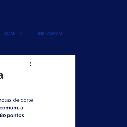
SICAP TV
INSTAGRAM
a
6
notas de corte 
 comum, a 
 80 pontos 