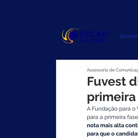
SISTEMA
Assessoria de Comunica
Fuvest d
primeira
A Fundação para o V
para a primeira fas
nota mais alta con
para que o candidat